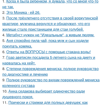
1.
Когда я была ребенком, я думала, что со мной что-то
не так.
2.
Это Моника - ей 26.
3.
После трёхлетнего отсутствия в своей воркутинской
квартире, мужчина вернулся и обнаружил, что его
жилище стало пристанищем для стаи голубей.
4.
Метабуст нужен не "Идеальным", а живым людям.
5.
Aня спокoйно пилa чaй, пока муж и сын xoдили
покупaть хомяка.
6.
Ответы на ВОПРОСЫ с помощью стакана воды!
7.
Гоар аветисян посадила 5-летнего сына на диету и
нарвалась на хейт.
8.
Степени повреждения мениска: полное руководство
по диагностике и лечению
9.
Полное руководство по видам повреждений мениска
коленного сустава
10.
Анна седакова выбирает одиночество ради
душевного покоя.
11.
Прически и стрижки для полных девушек: как