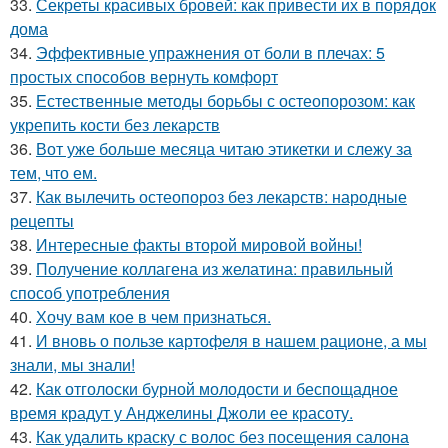
33.
Секреты красивых бровей: как привести их в порядок
дома
34.
Эффективные упражнения от боли в плечах: 5
простых способов вернуть комфорт
35.
Естественные методы борьбы с остеопорозом: как
укрепить кости без лекарств
36.
Вот уже больше месяца читаю этикетки и слежу за
тем, что ем.
37.
Как вылечить остеопороз без лекарств: народные
рецепты
38.
Интересные факты второй мировой войны!
39.
Получение коллагена из желатина: правильный
способ употребления
40.
Хочу вам кое в чем признаться.
41.
И вновь о пользе картофеля в нашем рационе, а мы
знали, мы знали!
42.
Как отголоски бурной молодости и беспощадное
время крадут у Анджелины Джоли ее красоту.
43.
Как удалить краску с волос без посещения салона