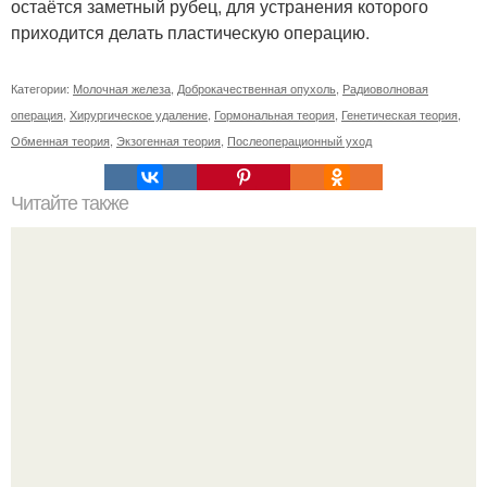
остаётся заметный рубец, для устранения которого
приходится делать пластическую операцию.
Категории:
Молочная железа
,
Доброкачественная опухоль
,
Радиоволновая
операция
,
Хирургическое удаление
,
Гормональная теория
,
Генетическая теория
,
Обменная теория
,
Экзогенная теория
,
Послеоперационный уход
Читайте также
Как согнать вес за ночь. Kак согнать 1, 5 кг за ночь