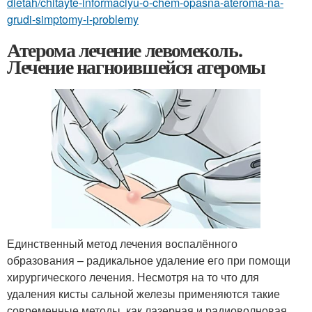
dietah/chitayte-informaciyu-o-chem-opasna-ateroma-na-
grudi-simptomy-i-problemy
Атерома лечение левомеколь.
Лечение нагноившейся атеромы
Единственный метод лечения воспалённого
образования – радикальное удаление его при помощи
хирургического лечения. Несмотря на то что для
удаления кисты сальной железы применяются такие
современные методы, как лазерная и радиоволновая