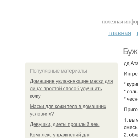
полезная инфор
главная
Буж
дд Ата
Популярные материалы
Ингре
Домашние увлажняющие маски для
* кури
лица: простой способ улучшить
* соль
кожу
* чесн
Маски для кожи тела в домашних
Приго
условиях?
1. вы
Девушки, диеты прошлый век.
смесь
2. об
Комплекс упражнений для