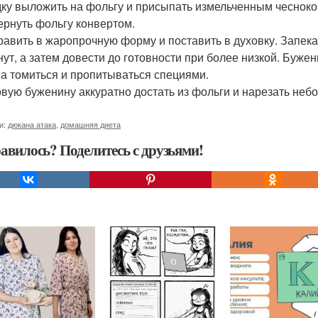
удку выложить на фольгу и присыпать измельченным чесноко
вернуть фольгу конвертом.
править в жаропрочную форму и поставить в духовку. Запек
нут, а затем довести до готовности при более низкой. Буже
а томиться и пропитываться специями.
товую буженину аккуратно достать из фольги и нарезать неб
и:
дюкана атака
,
домашняя диета
авилось? Поделитесь с друзьями!