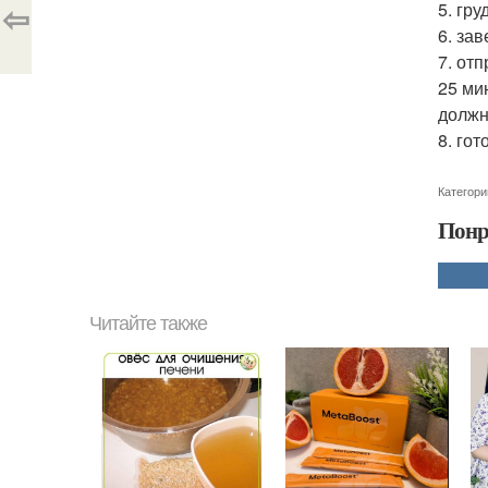
⇦
5. гр
6. за
7. от
25 ми
должн
8. го
Категори
Понр
Читайте также