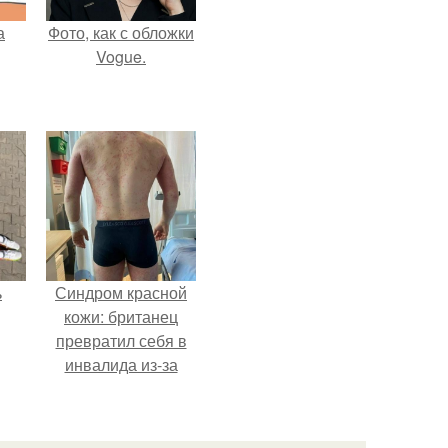
а
Фото, как с обложки
Vogue.
ь
Синдром красной
кожи: британец
превратил себя в
инвалида из-за
бесконтрольного
использования
мази.