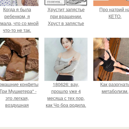
Когда я была
Хрустит запястье
Про натрий н
ребенком, я
при вращении.
КЕТО.
мала, что со мной
Хруст в запястье
что-то не так.
омашние конфеты
180626: вау,
Как разогнат
Три Мушкетера" -
прошло уже 4
метаболизм.
это легкая,
месяца с тех пор,
воздушная
как Чо боа родила.
шоколадная нуга,
покрытая
молочным