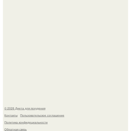
квартире, мужчина вернулся и обнаружил, что его
жилище стало пристанищем для стаи голубей.
Виктория галустян, бывшая жена юмориста Михаила
галустяна, рассказала о неожиданных последствиях
развода.
© 2026 Диета для похудения
Контакты
Пользовательское соглашение
Политика конфидециальности
Обратная связь