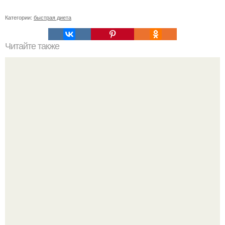
Категории:
быстрая диета
Читайте также
Диета "Любимая". За 7 дней уходит до 10 кг.