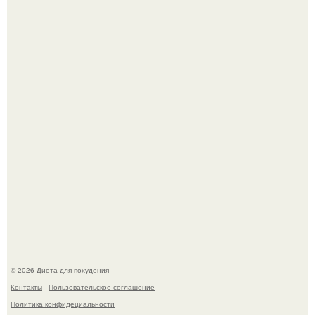
Владимир Меньшов без памяти влюбился в молодую
актрису и даже решил уйти от алентовой ради неё.
180626: вау, прошло уже 4 месяца с тех пор, как Чо боа
родила.
© 2026 Диета для похудения
Контакты
Пользовательское соглашение
Политика конфидециальности