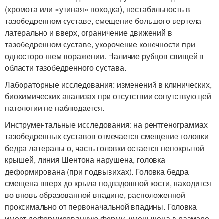
(хромота или «утиная» походка), нестабильность в
тазобедренном суставе, смещение большого вертела
латерально и вверх, ограничение движений в
тазобедренном суставе, укорочение конечности при
одностороннем поражении. Наличие рубцов свищей в
области тазобедренного сустава.
Лабораторные исследования: изменений в клинических,
биохимических анализах при отсутствии сопутствующей
патологии не наблюдается.
Инструментальные исследования: на рентгенограммах
тазобедренных суставов отмечается смещение головки
бедра латерально, часть головки остается непокрытой
крышей, линия Шентона нарушена, головка
деформирована (при подвывихах). Головка бедра
смещена вверх до крыла подвздошной кости, находится
во вновь образованной впадине, расположенной
проксимально от первоначальной впадины. Головка
имеет деформированную форму, уменьшена в размере.