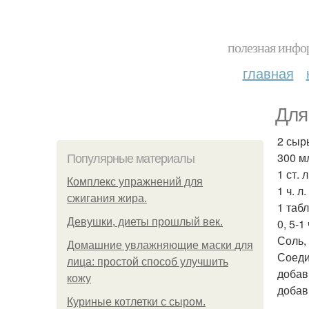
полезная инфор
главная
Для
2 сыр
300 м
Популярные материалы
1 ст. 
Комплекс упражнений для
1 ч. л
сжигания жира.
1 таб
Девушки, диеты прошлый век.
0, 5-1 
Соль, 
Домашние увлажняющие маски для
Соедин
лица: простой способ улучшить
добав
кожу
добав
Куриные котлетки с сыром.