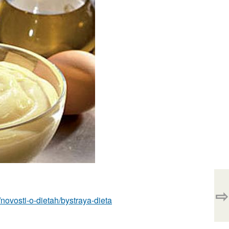
⇨
m/novosti-o-dietah/bystraya-dieta