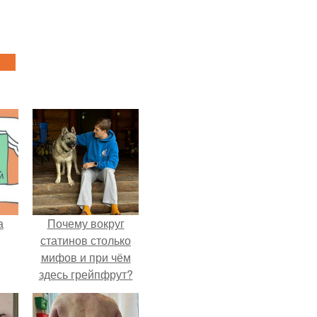
а
Почему вокруг
статинов столько
мифов и при чём
здесь грейпфрут?