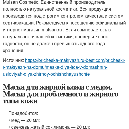
Mulsan Сosmetic. Единственный производитель
полностью натуральной косметики. Вся продукция
производятся под строгим контролем качества и систем
сертификации. Рекомендуем к посещению официальный
интернет магазин mulsan.ru . Если сомневаетесь в
натуральности вашей косметики, проверьте срок
годности, он не должен превышать одного года
хранения.
Источник:
https://pricheska-makiyazh.ru-best.com/pricheski-
i-makiyazh-na-domu/maska-dlya-lica-v-domashnih-
usloviyah-dlya-zhirnoy-ochishchayushchie
Маска для жирной кожи с медом.
Маски для проблемного и жирного
типа кожи
Понадобится:
• мед — 20 мл;
• свежевыжатый сок лимона — 20 мл;