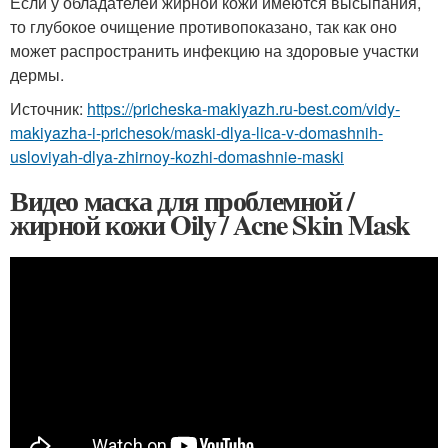
Если у обладателей жирной кожи имеются высыпания,
то глубокое очищение противопоказано, так как оно
может распространить инфекцию на здоровые участки
дермы.
Источник:
https://pricheska-makiyazh.ru-best.com/vidy-
makiyazha-i-prichesok/maski-dlya-lica-v-domashnih-
usloviyah-dlya-zhirnoy-kozhi-domashnie-maski
Видео маска для проблемной /
жирной кожи Oily / Acne Skin Mask