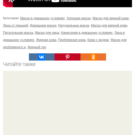
Категории:
Маски в домашних условиях
,
Хорошие маски
,
Маски для жирной кожи
,
Лица от прыщей
,
Домашние маски
,
Натуральные маски
,
Маска для жирной кожи
,
Питательная маска
,
Маски для лица
,
Нанесения в домашних условиях
,
Лица в
домашних условиях
,
Жирная кожа
,
Проблемная кожа
,
Кожи с медом
,
Маски для
проблемного и
,
Жирный тип
Читайте также
Воду пей перед едой - будешь долго молодой.