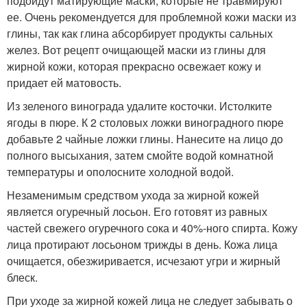
подойдут матирующие маски, которые не травмируют
ее. Очень рекомендуется для проблемной кожи маски из
глины, так как глина абсорбирует продукты сальных
желез. Вот рецепт очищающей маски из глины для
жирной кожи, которая прекрасно освежает кожу и
придает ей матовость.
Из зеленого винограда удалите косточки. Истолките
ягоды в пюре. К 2 столовых ложки виноградного пюре
добавьте 2 чайные ложки глины. Нанесите на лицо до
полного высыхания, затем смойте водой комнатной
температуры и ополосните холодной водой.
Незаменимым средством ухода за жирной кожей
является огуречный лосьон. Его готовят из равных
частей свежего огуречного сока и 40%-ного спирта. Кожу
лица протирают лосьоном трижды в день. Кожа лица
очищается, обезжиривается, исчезают угри и жирный
блеск.
При уходе за жирной кожей лица не следует забывать о