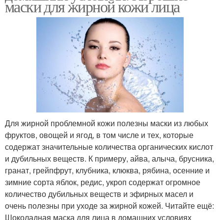
маски для жирной кожи лица
Маски для проблемного
Маска от прыщей
и
Маски против жирной
Маски от прыщей
кожи
Маска с голубой
Маска с овсянкой
Для жирной проблемной кожи полезны маски из любых
фруктов, овощей и ягод, в том числе и тех, которые
содержат значительные количества органических кислот
и дубильных веществ. К примеру, айва, алыча, брусника,
гранат, грейпфрут, клубника, клюква, рябина, осенние и
Маска с медом
Маска от жирной кожи
зимние сорта яблок, редис, укроп содержат огромное
количество дубильных веществ и эфирных масел и
очень полезны при уходе за жирной кожей. Читайте ещё:
Шоколадная маска для лица в домашних условиях