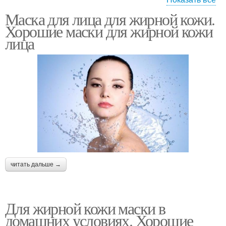
Маска для лица для жирной кожи.
Маски для лица
Тканевые маски
Хорошие маски для жирной кожи
лица
Супер маски
Маски для жирной и
Маски в домашних
Домашние маски
условиях
читать дальше →
Натуральные маски
Питательная маска
Для жирной кожи маски в
домашних условиях. Хорошие