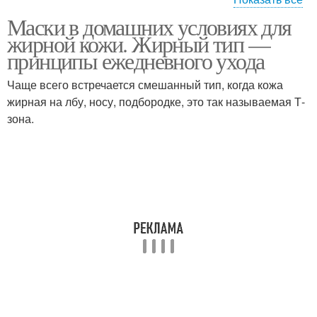
Маски в домашних условиях для
Тканевые маски
Маска для лица
жирной кожи. Жирный тип —
принципы ежедневного ухода
Чаще всего встречается смешанный тип, когда кожа
Маски от жирного
жирная на лбу, носу, подбородке, это так называемая Т-
Тканевая маска
блеска
зона.
Маски для лица
Маски от прыщей
Маска с голубой
Маска с овсянкой