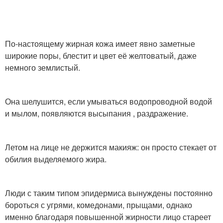
Маски для проблемного
Маска с медом
и
По-настоящему жирная кожа имеет явно заметные
широкие поры, блестит и цвет её желтоватый, даже
Маска от жирной кожи
Хорошие маски
немного землистый.
Она шелушится, если умываться водопроводной водой
и мылом, появляются высыпания , раздражение.
Питательные маски
Домашние маски
Летом на лице не держится макияж: он просто стекает от
обилия выделяемого жира.
Супер маски
Маски для жирной и
Люди с таким типом эпидермиса вынуждены постоянно
бороться с угрями, комедонами, прыщами, однако
именно благодаря повышенной жирности лицо стареет