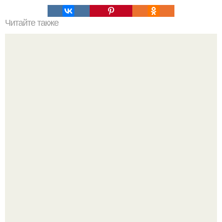
Читайте также
Как только проснулись - мы выпиваем стакан теплой
воды натощак.
Метабуст нужен не "Идеальным", а живым людям.