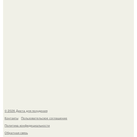
180626: вау, прошло уже 4 месяца с тех пор, как Чо боа
родила.
Как разогнать метаболизм.
© 2026 Диета для похудения
Контакты
Пользовательское соглашение
Политика конфидециальности
Обратная связь