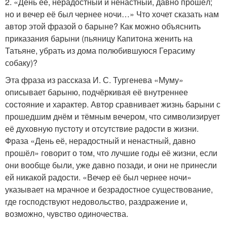
2. «День её, нерадостный и ненастный, давно прошёл;
но и вечер её был чернее ночи…» Что хочет сказать нам
автор этой фразой о барыне? Как можно объяснить
приказания барыни (пьяницу Капитона женить на
Татьяне, убрать из дома полюбившуюся Герасиму
собаку)?
Эта фраза из рассказа И. С. Тургенева «Муму»
описывает барыню, подчёркивая её внутреннее
состояние и характер. Автор сравнивает жизнь барыни с
прошедшим днём и тёмным вечером, что символизирует
её духовную пустоту и отсутствие радости в жизни.
Фраза «День её, нерадостный и ненастный, давно
прошёл» говорит о том, что лучшие годы её жизни, если
они вообще были, уже давно позади, и они не принесли
ей никакой радости. «Вечер её был чернее ночи»
указывает на мрачное и безрадостное существование,
где господствуют недовольство, раздражение и,
возможно, чувство одиночества.