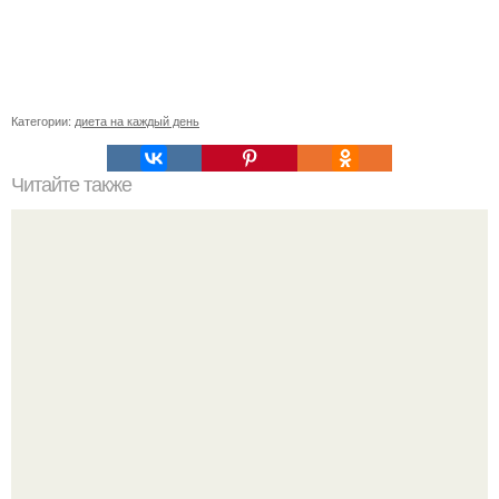
Категории:
диета на каждый день
Читайте также
Список продуктов на одного человека. Список продуктов
на неделю (две) на 1 человека.