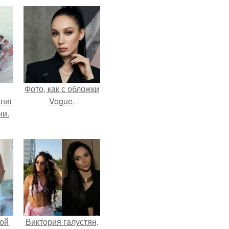
Фото, как с обложки
ниг
Vogue.
ни.
ой
Виктория галустян,