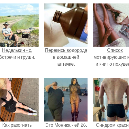
Неделькин - с.
Перекись водорода
Список
Встречи и груши.
в домашней
мотивирующих к
аптечке.
и книг о похуде
Как разогнать
Это Моника - ей 26.
Синдром красн