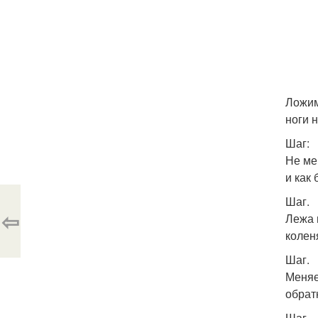
Ложим
ноги 
Шаг:
Не ме
и как
Шаг.
⇦
Лежа 
колен
Шаг.
Меняе
обратн
Шаг.