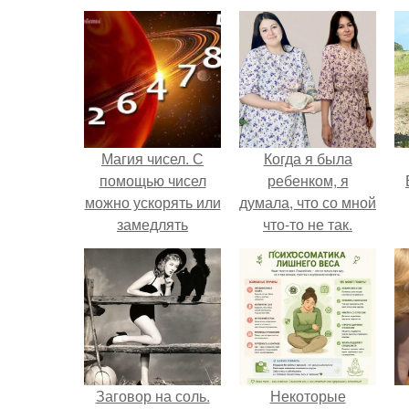
Магия чисел. С
Когда я была
помощью чисел
ребенком, я
можно ускорять или
думала, что со мной
замедлять
что-то не так.
происходящие
вокруг нас события,
преумножать удачу
и любовь, убавлять
неприятности.
Заговор на соль.
Некоторые