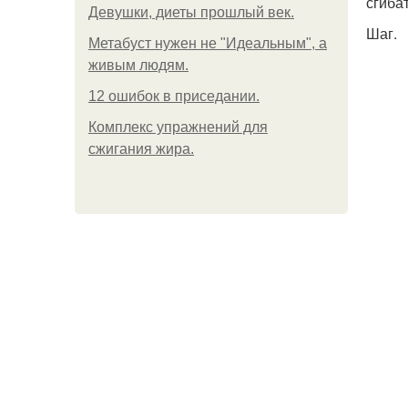
сгиба
Девушки, диеты прошлый век.
Шаг.
Метабуст нужен не "Идеальным", а
живым людям.
12 ошибок в приседании.
Комплекс упражнений для
сжигания жира.