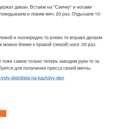
ержат диван. Встаем на "Свечку" и ногами
покидываем и ловим мяч. 20 раз. Отдыхаем 10-
головой и поочередно то влево то вправо делаем
 можно ближе к правой (левой) ноге. 20 раз.
 тоже самое только теперь заводим руки то за
ебуется для получения пресса своей мечты.
om/vidy-diet/dieta-na-kazhdyy-den