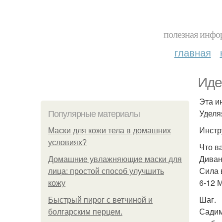
полезная инфор
главная
Иде
Эта и
Уделя
Популярные материалы
Инстр
Маски для кожи тела в домашних
условиях?
Что в
Диван
Домашние увлажняющие маски для
Сила 
лица: простой способ улучшить
6-12 
кожу
Шаг.
Быстрый пирог с ветчиной и
Садим
болгарским перцем.