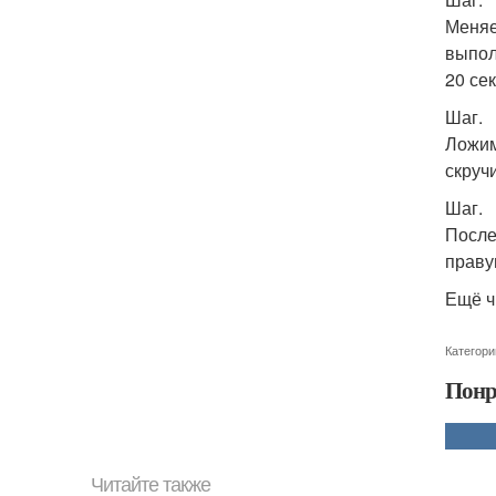
Меняе
выпол
20 сек
Шаг.
Ложим
скруч
Шаг.
После
праву
Ещё ч
Категори
Понр
Читайте также