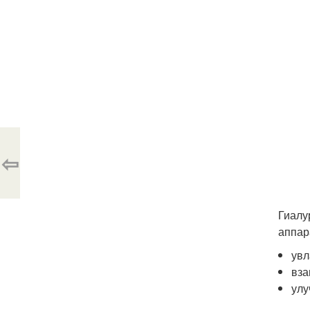
⇦
Гиалу
аппар
увл
вза
улу