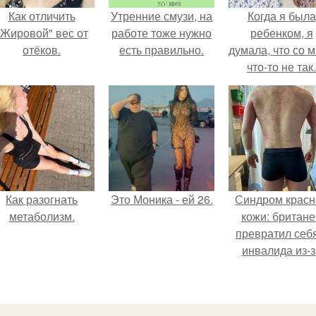
Как отличить
Утренние смузи, на
Когда я была
"Жировой" вес от
работе тоже нужно
ребенком, я
отёков.
есть правильно.
думала, что со 
что-то не так.
Как разогнать
Это Моника - ей 26.
Синдром красн
метаболизм.
кожи: британе
превратил себ
инвалида из-з
бесконтрольно
использовани
мази.