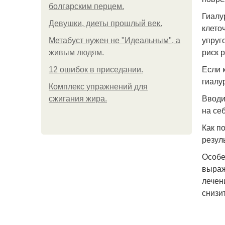
болгарским перцем.
Гиалу
Девушки, диеты прошлый век.
клето
упруг
Метабуст нужен не "Идеальным", а
риск 
живым людям.
Если 
12 ошибок в приседании.
гиалу
Комплекс упражнений для
Вводи
сжигания жира.
на се
Как п
резуль
Особе
выраж
лечен
снизи