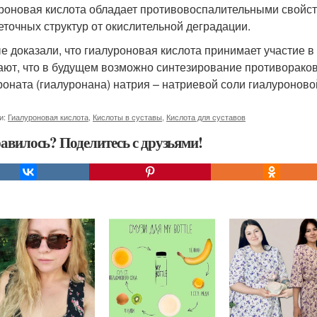
роновая кислота обладает противовоспалительными свойств
еточных структур от окислительной деградации.
е доказали, что гиалуроновая кислота принимает участие
ают, что в будущем возможно синтезирование противорако
роната (гиалуронана) натрия – натриевой соли гиалуроново
и:
Гиалуроновая кислота
,
Кислоты в суставы
,
Кислота для суставов
авилось? Поделитесь с друзьями!