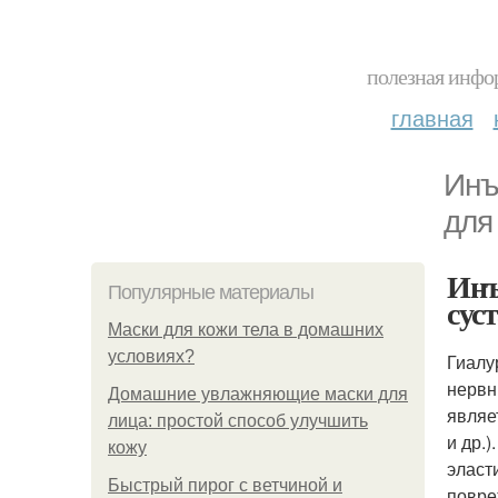
полезная инфор
главная
Инъ
для
Инъ
Популярные материалы
сус
Маски для кожи тела в домашних
условиях?
Гиалу
нервн
Домашние увлажняющие маски для
являе
лица: простой способ улучшить
и др.
кожу
эласт
Быстрый пирог с ветчиной и
повре