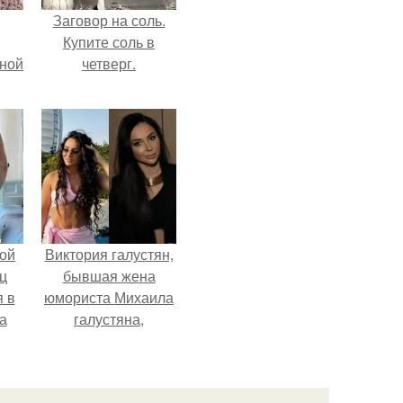
Заговор на соль.
Купите соль в
мной
четверг.
ой
Виктория галустян,
ц
бывшая жена
я в
юмориста Михаила
а
галустяна,
го
рассказала о
я
неожиданных
последствиях