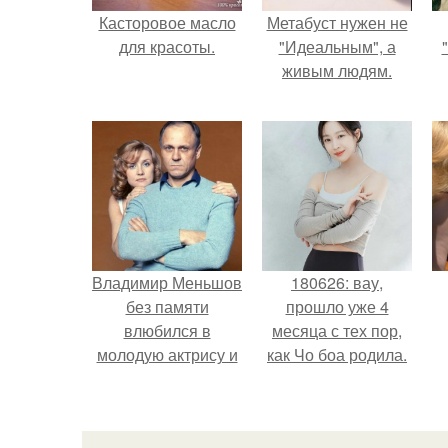
Касторовое масло
Метабуст нужен не
для красоты.
"Идеальным", а
живым людям.
Владимир Меньшов
180626: вау,
без памяти
прошло уже 4
влюбился в
месяца с тех пор,
молодую актрису и
как Чо боа родила.
даже решил уйти от
алентовой ради
неё.