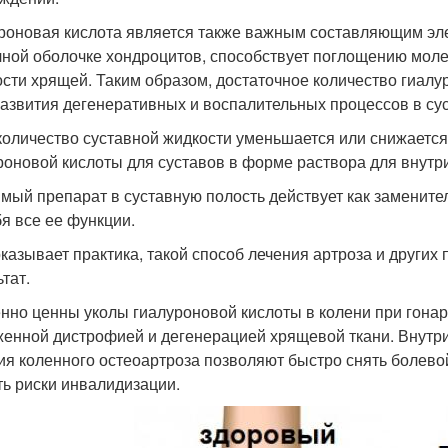
роновая кислота является также важным составляющим эл
чной оболочке хондроцитов, способствует поглощению мол
ости хрящей. Таким образом, достаточное количество гиалу
развития дегенеративных и воспалительных процессов в сус
количество суставной жидкости уменьшается или снижается
роновой кислоты для суставов в форме раствора для внутр
мый препарат в суставную полость действует как замените
бя все ее функции.
оказывает практика, такой способ лечения артроза и других
тат.
нно ценны уколы гиалуроновой кислоты в колени при гонар
енной дистрофией и дегенерацией хрящевой ткани. Внутри
ия коленного остеоартроза позволяют быстро снять болево
ть риски инвалидизации.