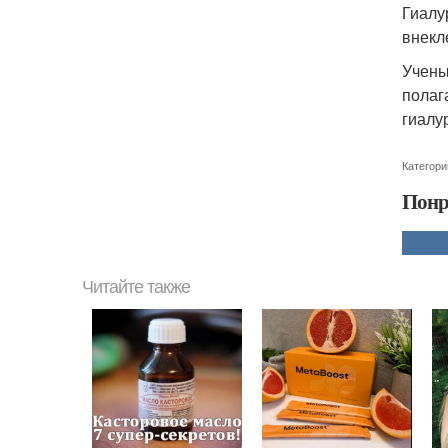
Гиалу
внекл
Учены
полаг
гиалу
Категори
Понр
Читайте также