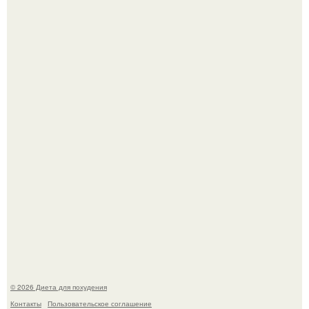
После трёхлетнего отсутствия в своей воркутинской
квартире, мужчина вернулся и обнаружил, что его
жилище стало пристанищем для стаи голубей.
Синдром красной кожи: британец превратил себя в
инвалида из-за бесконтрольного использования мази.
© 2026 Диета для похудения
Контакты
Пользовательское соглашение