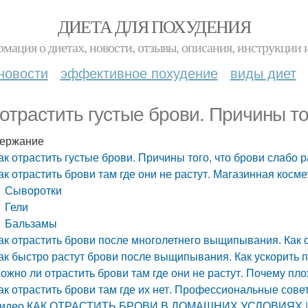
ДИЕТА ДЛЯ ПОХУДЕНИЯ
мация о диетах, новости, отзывы, описания, инструкции 
новости
эффективное похудение
виды диет
 отрастить густые брови. Причины то
ержание
ак отрастить густые брови. Причины того, что брови слабо р
ак отрастить брови там где они не растут. Магазинная косм
Сыворотки
Гели
Бальзамы
ак отрастить брови после многолетнего выщипывания. Как 
ак быстро растут брови после выщипывания. Как ускорить 
ожно ли отрастить брови там где они не растут. Почему пло
ак отрастить брови там где их нет. Профессиональные сове
идео КАК ОТРАСТИТЬ БРОВИ В ДОМАШНИХ УСЛОВИЯХ | Что