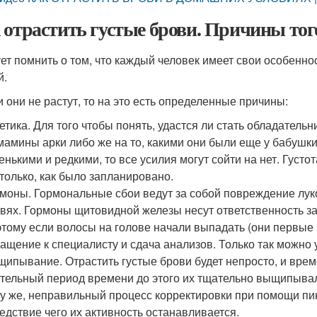
 отрастить густые брови. Причины того
ет помнить о том, что каждый человек имеет свои особенност
й.
и они не растут, то на это есть определенные причины:
етика. Для того чтобы понять, удастся ли стать обладательн
мамины арки либо же на то, какими они были еще у бабушки
енькими и редкими, то все усилия могут сойти на нет. Густот
только, как было запланировано.
моны. Гормональные сбои ведут за собой повреждение луков
вях. Гормоны щитовидной железы несут ответственность за
тому если волосы на голове начали выпадать (они первые 
ащение к специалисту и сдача анализов. Только так можно 
ипывание. Отрастить густые брови будет непросто, и време
тельный период времени до этого их тщательно выщипывал
у же, неправильный процесс корректировки при помощи пин
едствие чего их активность останавливается.