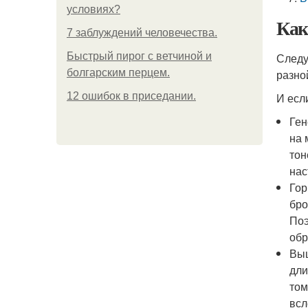
условиях?
Как
7 заблуждений человечества.
Быстрый пирог с ветчиной и
Следу
болгарским перцем.
разно
12 ошибок в приседании.
И есл
Ген
на 
тон
нас
Гор
бро
Поэ
обр
Выщ
дли
том
всл