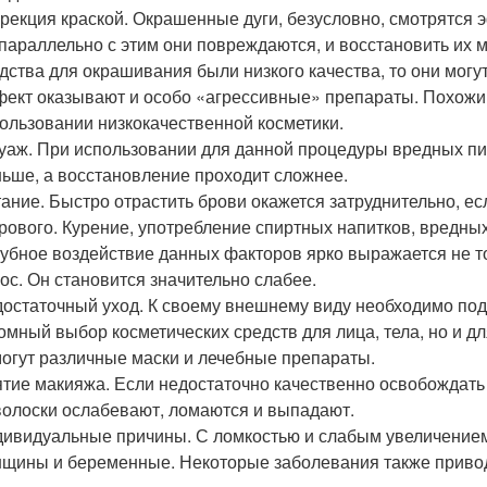
рекция краской. Окрашенные дуги, безусловно, смотрятся 
параллельно с этим они повреждаются, и восстановить их м
дства для окрашивания были низкого качества, то они могу
ект оказывают и особо «агрессивные» препараты. Похожий
ользовании низкокачественной косметики.
уаж. При использовании для данной процедуры вредных пи
ьше, а восстановление проходит сложнее.
ание. Быстро отрастить брови окажется затруднительно, есл
рового. Курение, употребление спиртных напитков, вредных
убное воздействие данных факторов ярко выражается не то
ос. Он становится значительно слабее.
остаточный уход. К своему внешнему виду необходимо под
омный выбор косметических средств для лица, тела, но и д
огут различные маски и лечебные препараты.
тие макияжа. Если недостаточно качественно освобождать 
волоски ослабевают, ломаются и выпадают.
ивидуальные причины. С ломкостью и слабым увеличение
щины и беременные. Некоторые заболевания также привод