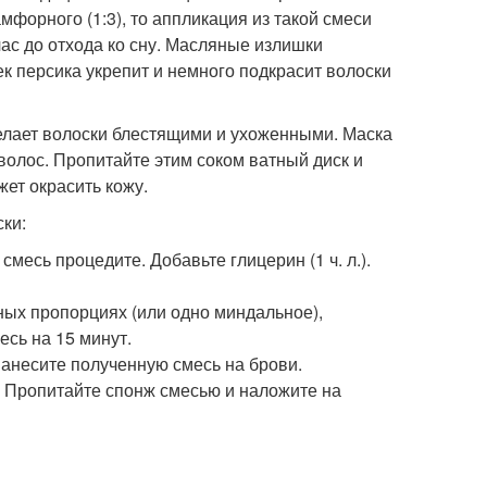
форного (1:3), то аппликация из такой смеси
ас до отхода ко сну. Масляные излишки
ек персика укрепит и немного подкрасит волоски
елает волоски блестящими и ухоженными. Маска
т волос. Пропитайте этим соком ватный диск и
жет окрасить кожу.
ки:
месь процедите. Добавьте глицерин (1 ч. л.).
ных пропорциях (или одно миндальное),
есь на 15 минут.
. Нанесите полученную смесь на брови.
. Пропитайте спонж смесью и наложите на