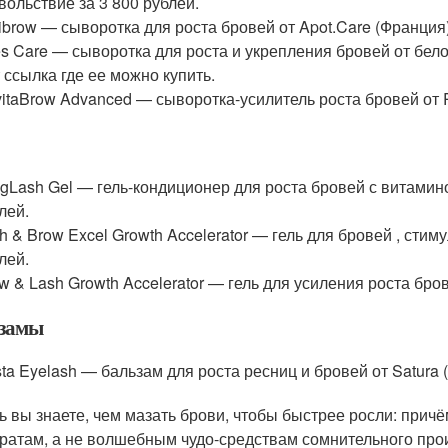
вольствие за 3 800 рублей.
ibrow — сыворотка для роста бровей от Apot.Care (Франция)
s Care — сыворотка для роста и укрепления бровей от бело
 ссылка где ее можно купить.
itaBrow Advanced — сыворотка-усилитель роста бровей от R
gLash Gel — гель-кондиционер для роста бровей с витамином
лей.
h & Brow Excel Growth Accelerator — гель для бровей , стим
лей.
w & Lash Growth Accelerator — гель для усиления роста бров
замы
ta Eyelash — бальзам для роста ресниц и бровей от Satura (
ь вы знаете, чем мазать брови, чтобы быстрее росли: прич
ратам, а не волшебным чудо-средствам сомнительного прои