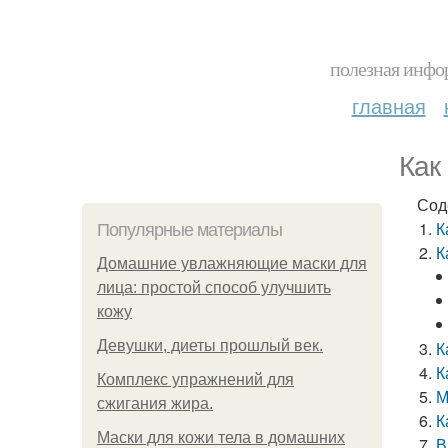
полезная инфор
главная
Как
Сод
К
Популярные материалы
К
Домашние увлажняющие маски для
лица: простой способ улучшить
кожу
Девушки, диеты прошлый век.
К
К
Комплекс упражнений для
М
сжигания жира.
К
Маски для кожи тела в домашних
В