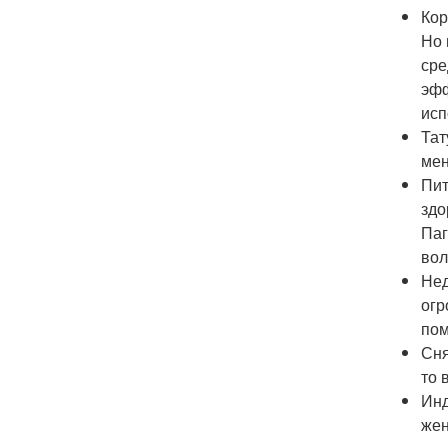
Кор
Но 
сре
эфф
исп
Тат
мен
Пит
здо
Паг
вол
Нед
огр
пом
Сня
то 
Инд
жен