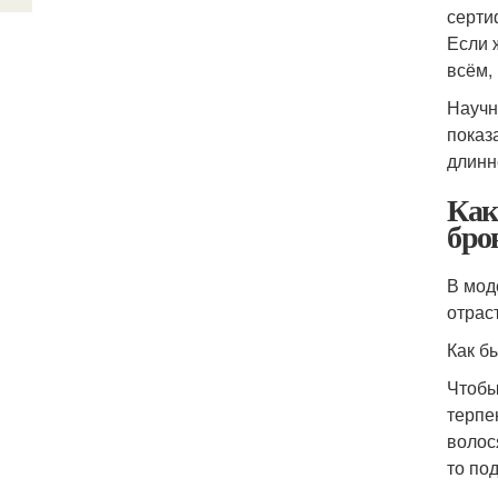
серти
Если 
всём,
Научн
показ
длинн
Как
бро
В мод
отрас
Как б
Чтобы
терпе
волос
то по