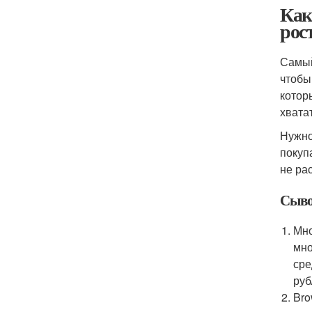
Как
рос
Самый
чтобы
котор
хватат
Нужно
покуп
не ра
Сыво
Мно
мно
сре
руб
Bro