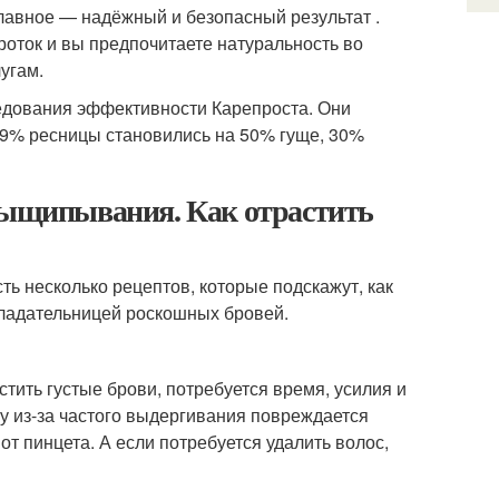
лавное — надёжный и безопасный результат .
роток и вы предпочитаете натуральность во
угам.
ледования эффективности Карепроста. Они
9,9% ресницы становились на 50% гуще, 30%
 выщипывания. Как отрастить
сть несколько рецептов, которые подскажут, как
бладательницей роскошных бровей.
ить густые брови, потребуется время, усилия и
у из-за частого выдергивания повреждается
от пинцета. А если потребуется удалить волос,