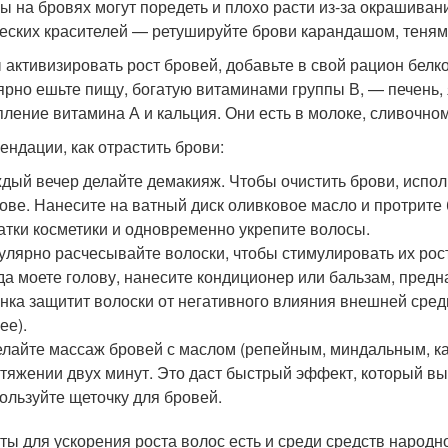
ы на бровях могут поредеть и плохо расти из-за окрашиван
еских красителей — ретушируйте брови карандашом, теням
 активизировать рост бровей, добавьте в свой рацион белк
ярно ешьте пищу, богатую витаминами группы В, — печень, 
пление витамина А и кальция. Они есть в молоке, сливочно
ендации, как отрастить брови:
дый вечер делайте демакияж. Чтобы очистить брови, испол
ове. Нанесите на ватный диск оливковое масло и протрите
атки косметики и одновременно укрепите волосы.
улярно расчесывайте волоски, чтобы стимулировать их рос
да моете голову, нанесите кондиционер или бальзам, пред
нка защитит волоски от негативного влияния внешней сред
ее).
лайте массаж бровей с маслом (репейным, миндальным, ка
тяжении двух минут. Это даст быстрый эффект, который вы
ользуйте щеточку для бровей.
ты для ускорения роста волос есть и среди средств народн