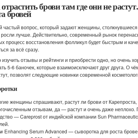
 отрастить брови там где они не расту
та бровей
 частый вопрос, который задают женщины, столкнувшиеся 
 росли лучше. Действительно, современный рынок перен
ых процесс восстановления фолликул будет быстрым и каче
ься за всё сразу.
 изучить отзывы и рейтинги и приобрести одно, но очень 
ать 5-6 баночек, которые взаимоисключают друг друга. О чё
стут, позволят следующие новинки современной косметолог
ротки
гие женщины спрашивают, растут ли брови от Карепроста, и
гочисленным отзывам, да — растут и очень даже неплохо.
дство — Careprost от индийской компании Sun Pharmaceutic
лей.
w Enhancing Serum Advanced — сыворотка для роста бровей 