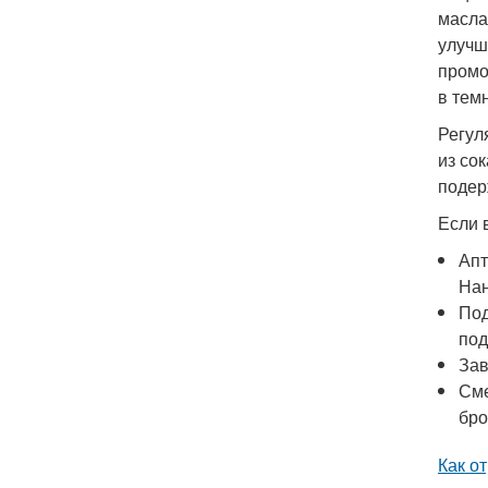
масла
улучш
промо
в тем
Регул
из сок
подер
Если 
Апт
Нан
Под
под
Зав
Сме
бро
Как о