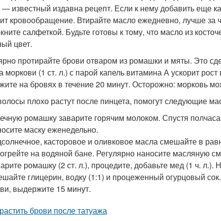
 — известный издавна рецепт. Если к нему добавить еще кам
ит кровообращение. Втирайте масло ежедневно, лучше за ч
кните салфеткой. Будьте готовы к тому, что масло из косточ
ный цвет.
ярно протирайте брови отваром из ромашки и мяты. Это сд
а моркови (1 ст. л.) с парой капель витамина А ускорит рос
жите на бровях в течение 20 минут. Осторожно: морковь мо
волосы плохо растут после пинцета, помогут следующие мас
ечную ромашку заварите горячим молоком. Спустя полчаса с
осите маску еженедельно.
солнечное, касторовое и оливковое масла смешайте в рав
огрейте на водяной бане. Регулярно наносите масляную см
арите ромашку (2 ст. л.), процедите, добавьте мед (1 ч. л.)
шайте глицерин, водку (1:1) и процеженный огурцовый сок
ви, выдержите 15 минут.
трастить брови после татуажа