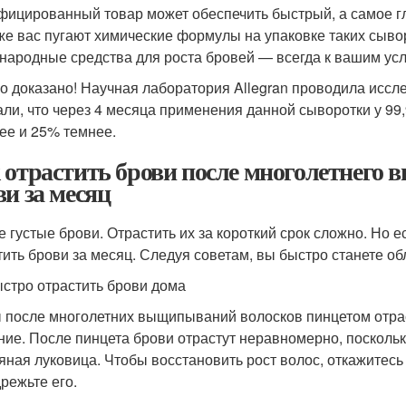
фицированный товар может обеспечить быстрый, а самое г
же вас пугают химические формулы на упаковке таких сыво
 народные средства для роста бровей — всегда к вашим усл
о доказано! Научная лаборатория Allegran проводила исс
али, что через 4 месяца применения данной сыворотки у 9
ее и 25% темнее.
 отрастить брови после многолетнего
ви за месяц
е густые брови. Отрастить их за короткий срок сложно. Но е
тить брови за месяц. Следуя советам, вы быстро станете о
ыстро отрастить брови дома
 после многолетних выщипываний волосков пинцетом отраст
ние. После пинцета брови отрастут неравномерно, поскольк
яная луковица. Чтобы восстановить рост волос, откажитесь 
дрежьте его.