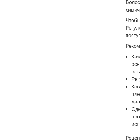
Волос
химич
Чтобы
Регул
посту
Реком
Каж
осн
ост
Рег
Ког
пле
дал
Сде
про
исп
Рецеп