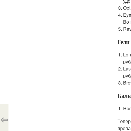
удо
Opt
Eye
Вот
Rev
Гели
Lon
руб
Las
руб
Bro
Баль
Ros
⇦
Тепер
препа