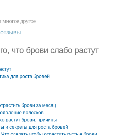
и многое другое
отзывы
го, что брови слабо растут
астут
етика для роста бровей
отрастить брови за месяц
появление волосков
хо растут брови: причины
ты и секреты для роста бровей
 сделать чтобы отрастить густые брови