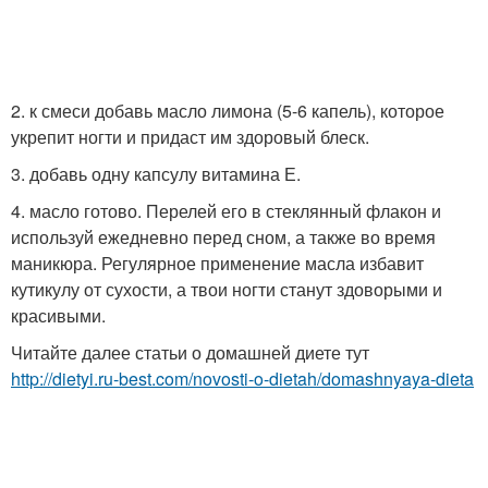
2. к смеси добавь масло лимона (5-6 капель), которое
укрепит ногти и придаст им здоровый блеск.
3. добавь одну капсулу витамина Е.
4. масло готово. Перелей его в стеклянный флакон и
используй ежедневно перед сном, а также во время
маникюра. Регулярное применение масла избавит
кутикулу от сухости, а твои ногти станут здоворыми и
красивыми.
Читайте далее статьи о домашней диете тут
http://dietyi.ru-best.com/novosti-o-dietah/domashnyaya-dieta