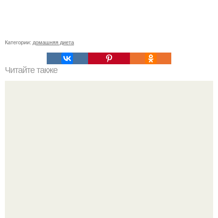
Категории:
домашняя диета
Читайте также
Воду пей перед едой - будешь долго молодой.