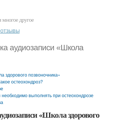
и многое другое
отзывы
вка аудиозаписи «Школа
ла здорового позвоночника»
такое остеохондроз?
зе
я необходимо выполнять при остеохондрозе
за
аудиозаписи «Школа здорового