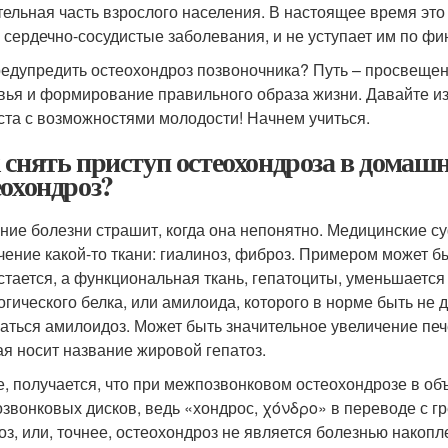
тельная часть взрослого населения. В настоящее время это 
, сердечно-сосудистые заболевания, и не уступает им по ф
редупредить остеохондроз позвоночника? Путь – просвеще
вья и формирование правильного образа жизни. Давайте из
ста с возможностями молодости! Начнем учиться.
 снять приступ остеохондроза в домашн
еохондроз?
ние болезни страшит, когда она непонятно. Медицинские су
чение какой-то ткани: гиалиноз, фиброз. Примером может бы
стается, а функциональная ткань, гепатоциты, уменьшается
огического белка, или амилоида, которого в норме быть не 
аться амилоидоз. Может быть значительное увеличение пе
ая носит название жировой гепатоз.
е, получается, что при межпозвонковом остеохондрозе в о
звонковых дисков, ведь «хондрос, χόνδρο» в переводе с гр
оз, или, точнее, остеохондроз не является болезнью накоп