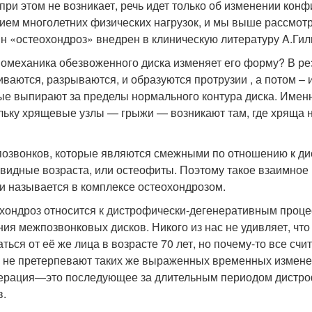
 при этом не возникает, речь идет только об изменении ко
ием многолетних физических нагрузок, и мы выше рассмотре
н «остеохондроз» внедрен в клиническую литературу A.Гил
иомеханика обезвоженного диска изменяет его форму? В ре
иваются, разрываются, и образуются протрузии , а потом –
ые выпирают за пределы нормального контура диска. Именн
льку хрящевые узлы — грыжи — возникают там, где хряща н
.
позвонков, которые являются смежными по отношению к ди
видные возраста, или остеофиты. Поэтому такое взаимное
 и называется в комплексе остеохондрозом.
хондроз относится к дистрофически-дегенеративным процес
ния межпозвонковых дисков. Никого из нас не удивляет, что
аться от её же лица в возрасте 70 лет, но почему-то все сч
, не претерпевают таких же выраженных временных измен
ерация—это последующее за длительным периодом дистро
в.