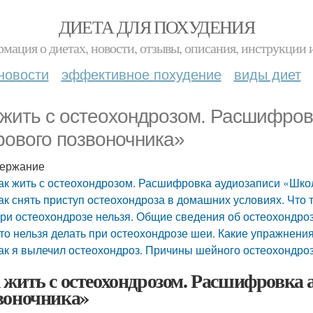
ДИЕТА ДЛЯ ПОХУДЕНИЯ
мация о диетах, новости, отзывы, описания, инструкции 
новости
эффективное похудение
виды диет
 жить с остеохондрозом. Расшифро
рового позвоночника»
ержание
ак жить с остеохондрозом. Расшифровка аудиозаписи «Шко
ак снять приступ остеохондроза в домашних условиях. Что 
ри остеохондрозе нельзя. Общие сведения об остеохондро
то нельзя делать при остеохондрозе шеи. Какие упражнени
ак я вылечил остеохондроз. Причины шейного остеохондро
 жить с остеохондрозом. Расшифровка 
воночника»