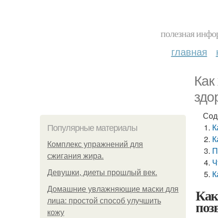
полезная инфор
главная
Как
здо
Сод
К
Популярные материалы
К
Комплекс упражнений для
П
сжигания жира.
Ч
Девушки, диеты прошлый век.
К
Домашние увлажняющие маски для
Как
лица: простой способ улучшить
поз
кожу