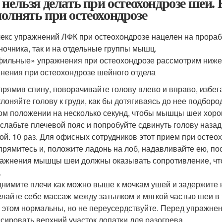
 нельзя делать при остеохондрозе шеи.
олнять при остеохондрозе
екс упражнений ЛФК при остеохондрозе нацелен на прорабо
ночника, так и на отдельные группы мышц.
ильные» упражнения при остеохондрозе рассмотрим ниже
нения при остеохондрозе шейного отдела
рямив спину, поворачивайте голову влево и вправо, избега
лоняйте голову к груди, как бы дотягиваясь до нее подбор
ом положении на несколько секунд, чтобы мышцы шеи хорош
слабьте плечевой пояс и попробуйте сдвинуть голову назад
ой. 10 раз. Для офисных сотрудников этот прием при остео
рямитесь и, положите ладонь на лоб, надавливайте ею, пос
ажнения мышцы шеи должны оказывать сопротивление, что
.
нимите плечи как можно выше к мочкам ушей и задержите на
лайте себе массаж между затылком и мягкой частью шеи в
 этом нормальны, но не переусердствуйте. Перед упражне
сировать верхний участок лопатки для разогрева.