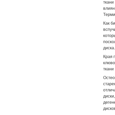
ткани
влиян
Терми
Как б
вспуч
котор
поско
диска
Края 
клюво
ткани
Остео
старе
отлич
диски
деген
диско