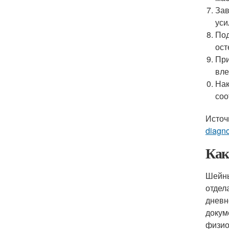
Зав
уси
Под
ост
При
вле
Нак
соо
Источ
diagno
Как
Шейны
отдел
дневн
докум
физио