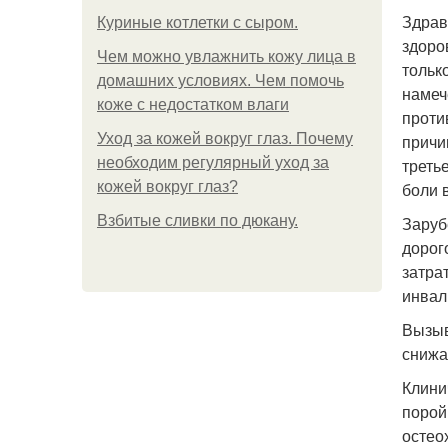
Здрав
Куриные котлетки с сыром.
здоро
Чем можно увлажнить кожу лица в
тольк
домашних условиях. Чем помочь
намеч
коже с недостатком влаги
проти
Уход за кожей вокруг глаз. Почему
причи
необходим регулярный уход за
треть
кожей вокруг глаз?
боли 
Взбитые сливки по дюкану.
Заруб
дорог
затра
инвал
Вызыв
снижа
Клини
порой
остео