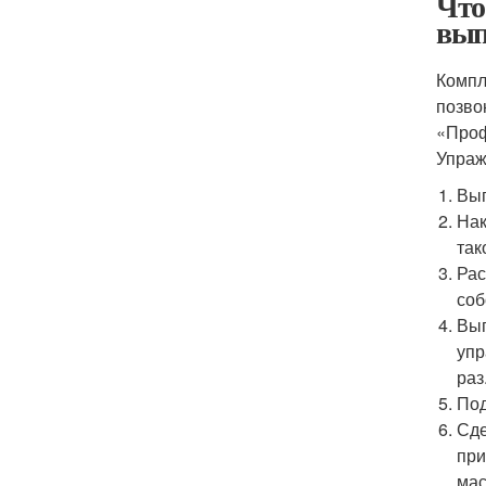
Что
вып
Компл
позво
«Проф
Упраж
Вып
Нак
так
Рас
соб
Вып
упр
раз
Под
Сде
при
мас