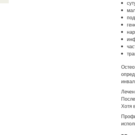
сут
мал
под
ген
нар
инф
час
тра
Остео
опред
инвал
Лечен
После
Хотя 
Профи
испол