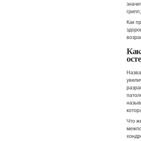
значи
грипп
Как п
здоро
возра
Как
ост
Назва
увели
разра
патол
назыв
котор
Что ж
межпо
хондр