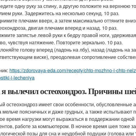
едите одну руку за спину, а другую положите на верхнюю т
лием руки. Задержитесь на несколько секунд. 10 раз.
нимите плечами вверх, а затем максимально оттяните вниз
еохондроза, двигая плечами вперед и назад. 10 раз.
жмите запястье левой руки к бедру правой ноги, удержива
во, чувствуя натяжение. Повторите зеркально. 10 раз.
лоняйте голову вперед (ладонь на лбу), назад (ладонь на з
тветствующем виске), преодолевая сопротивление собстве
ник:
https://zdorovaya-eda.com/recepty/chto-mozhno-i-chto-ne
stiki-i-lecheniya
 я вылечил остеохондроз. Причины шей
й остеохондроз имеет свои особенности, обусловленные 
а мельче поясничных и даже грудных, а также испытывают п
ое время нагрузки могут выражаться в поддержании одной и
ентов, работе за компьютером. В ночное время шея тоже за
логической позы для сна и неудобной подушки (голова или 