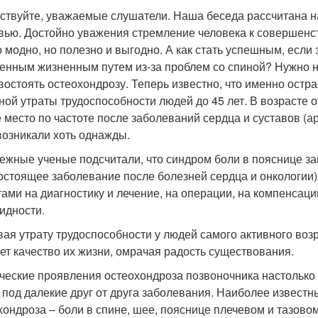
ствуйте, уважаемые слушатели. Наша беседа рассчитана н
вью. Достойно уважения стремление человека к совершенст
о модно, но полезно и выгодно. А как стать успешным, если
енным жизненным путем из-за проблем со спиной? Нужно н
востоять остеохондрозу. Теперь известно, что именно остра
ной утраты трудоспособности людей до 45 лет. В возрасте о
е место по частоте после заболеваний сердца и суставов (а
возникали хоть однажды.
ежные ученые подсчитали, что синдром боли в пояснице зан
остоящее заболевание после болезней сердца и онкологии)
тами на диагностику и лечение, на операции, на компенсац
идности.
ая утрату трудоспособности у людей самого активного возра
ет качество их жизни, омрачая радость существования.
ческие проявления остеохондроза позвоночника настолько 
 под далекие друг от друга заболевания. Наиболее извест
хондроза – боли в спине, шее, пояснице плечевом и тазово