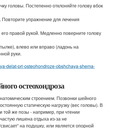
очку головы. Постепенно отклоняйте голову вбок
. Повторите упражнение для лечения
я его правой рукой. Медленно поверните голову
атылке), влево или вправо (ладонь на
нной руки.
lzya-delat-pri-osteohondroze-obshchaya-shema-
ного остеохондроза
анатомическим строением. Позвонки шейного
остоянную статическую нагрузку (вес головы). В
 той же позы - например, при чтении
частую лишена отдыха из-за не
“свисает” на подушку, или является опорной