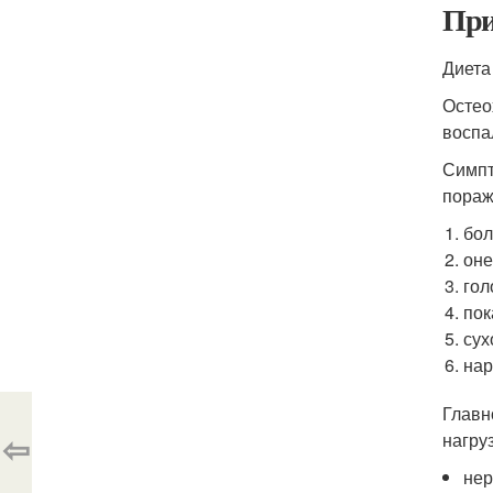
При
Диета
Остео
воспа
Симпт
пораж
бол
оне
гол
пок
сух
нар
Главн
⇦
нагру
нер