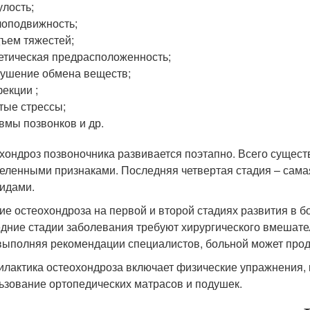
улость;
оподвижность;
ъем тяжестей;
етическая предрасположенность;
ушение обмена веществ;
екции ;
тые стрессы;
вмы позвонков и др.
хондроз позвоночника развивается поэтапно. Всего сущест
еленными признаками. Последняя четвертая стадия – самая
идами.
ие остеохондроза на первой и второй стадиях развития в 
дние стадии заболевания требуют хирургического вмешате
выполняя рекомендации специалистов, больной может прод
лактика остеохондроза включает физические упражнения, к
ьзование ортопедических матрасов и подушек.