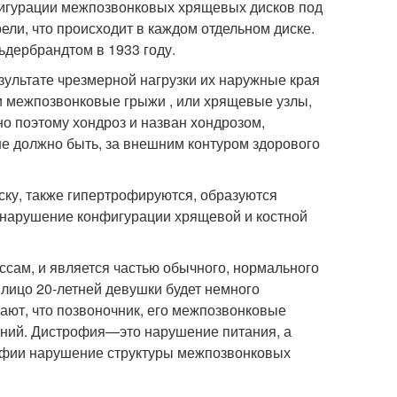
нфигурации межпозвонковых хрящевых дисков под
ли, что происходит в каждом отдельном диске.
ьдербрандтом в 1933 году.
зультате чрезмерной нагрузки их наружные края
 и межпозвонковые грыжи , или хрящевые узлы,
о поэтому хондроз и назван хондрозом,
е должно быть, за внешним контуром здорового
ску, также гипертрофируются, образуются
 нарушение конфигурации хрящевой и костной
сам, и является частью обычного, нормального
 лицо 20-летней девушки будет немного
итают, что позвоночник, его межпозвонковые
ений. Дистрофия—это нарушение питания, а
фии нарушение структуры межпозвонковых