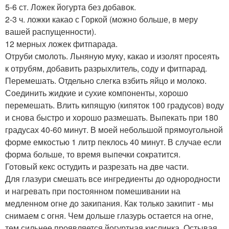
5-6 ст. Ложек йогурта без добавок.
2-3 ч. ложки какао с Горкой (можно больше, в меру
вашей распущенности).
12 мерных ложек фитпарада.
Отруби смолоть. Льняную муку, какао и изолят просеять
к отрубям, добавить разрыхлитель, соду и фитпарад.
Перемешать. Отдельно слегка взбить яйцо и молоко.
Соединить жидкие и сухие компоненты, хорошо
перемешать. Влить кипящую (кипяток 100 градусов) воду
и снова быстро и хорошо размешать. Выпекать при 180
градусах 40-60 минут. В моей небольшой прямоугольной
форме емкостью 1 литр пеклось 40 минут. В случае если
форма больше, то время выпечки сократится.
Готовый кекс остудить и разрезать на две части.
Для глазури смешать все ингредиенты до однородности
и нагревать при постоянном помешивании на
медленном огне до закипания. Как только закипит - мы
снимаем с огня. Чем дольше глазурь остается на огне,
тем сильнее проявляется йогуртная кислинка. Остывая,