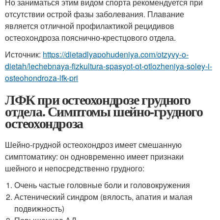
Но заниматься этим видом спорта рекомендуется при
отсутствии острой фазы заболевания. Плавание
является отличной профилактикой рецидивов
остеохондроза пояснично-крестцового отдела.
Источник:
https://dietadlyapohudeniya.com/otzyvy-o-
dietah/lechebnaya-fizkultura-spasyot-ot-otlozheniya-soley-i-
osteohondroza-lfk-pri
ЛФК при остеохондрозе грудного
отдела. Симптомы шейно-грудного
остеохондроза
Шейно-грудной остеохондроз имеет смешанную
симптоматику: он одновременно имеет признаки
шейного и непосредственно грудного:
Очень частые головные боли и головокружения
Астенический синдром (вялость, апатия и малая
подвижность)