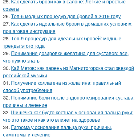
25.
Как сделать брови как в салоне: Легкие и простые
советы
26.
Топ-5 модных процедур для бровей в 2019 году
27.
Как сделать идеальные брови в домашних условиях:
пошаговая инструкция
28.
Топ-9 процедур для идеальных бровей: модные
тренды этого года
29.
Понимание дозировки желатина для суставов: все,
что нужно знать
30.
Кай Метов: как парень из Магнитогорска стал звездой
российской музыки
31.
Получение коллагена из желатина: правильный
способ употребления
32.
Понимание боли после эндопротезирования сустава:
причины и лечение
33.
Шишечка как будто костная у основания пальца руки:
что это такое и как это влияет на здоровье
34.
Гигрома у основания пальца руки: причины,
симптомы и лечение