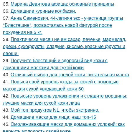
35.
Марина Девятова афиша: основные принципы
36.
Домашние куриные колбаски.
37.
Анна Семенович, 44-летняя экс - участница группы
"Блестящие", похвасталась новой фигурой после
похудения на 5 кг.
38.
Практически месяц не ем сахар, печенье, мармелад,
орехи, сухофрукты, сладкие, кислые, красные фрукты и
овощи.
39.
Получите блестящий и здоровый вид кожи с
домашними масками для сухой кожи
40.
Отличный выбор для зрелой кожи: питательная маска
41.
Повыси свой уровень ухода за кожей с помощью
масок для сухой увядающей кожи 60
42.
Повысьте уровень увлажнения и сгладите морщины:
лучшие маски для сухой кожи лица
43.
Мой топ продуктов NL, чтобы экстренно.
44.
Домашние маски для лица: наш топ-15
45.
Омолаживающие маски для домашних условий: как
вернуть молодость своей коже