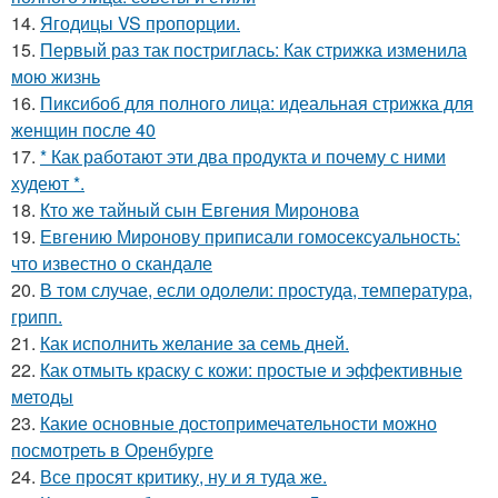
14.
Ягодицы VS пропорции.
15.
Первый раз так постриглась: Как стрижка изменила
мою жизнь
16.
Пиксибоб для полного лица: идеальная стрижка для
женщин после 40
17.
* Как работают эти два продукта и почему с ними
худеют *.
18.
Кто же тайный сын Евгения Миронова
19.
Евгению Миронову приписали гомосексуальность:
что известно о скандале
20.
В том случае, если одолели: простуда, температура,
грипп.
21.
Как исполнить желание за семь дней.
22.
Как отмыть краску с кожи: простые и эффективные
методы
23.
Какие основные достопримечательности можно
посмотреть в Оренбурге
24.
Все просят критику, ну и я туда же.