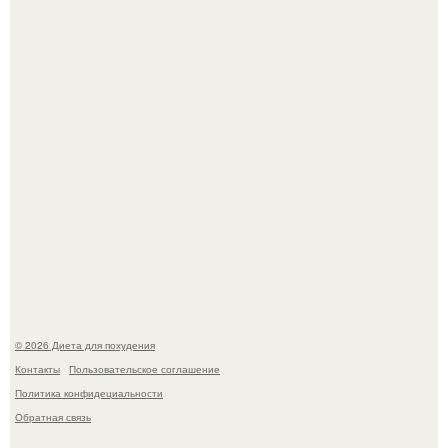
жилище стало пристанищем для стаи голубей.
Виктория галустян, бывшая жена юмориста Михаила
галустяна, рассказала о неожиданных последствиях
развода.
© 2026 Диета для похудения
Контакты
Пользовательское соглашение
Политика конфидециальности
Обратная связь