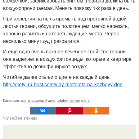
салфеткой, зафиксировать бинтом (повязка должна быть
воздухопроницаемая. Менять повязку 1-2 раза в день.
При аллергии на пыль промыть под проточной водой
листья герани, обсушить полотенцем, мелко нарезать,
хорошо размять и натереть зудящие места. Через
несколько минут зуд прекратится.
И еще одно очень важное лечебное свойство герани -
она выделяет в воздух фитонциды, которые в квартире
эффективно дезинфицируют воздух.
Читайте далее статьи о диете на каждый день
http://dietyi.ru-best.com/vidy-diet/dieta-na-kazhdyy-den
Категории:
диета на каждый день
,
эффективные диеты
Читайте также