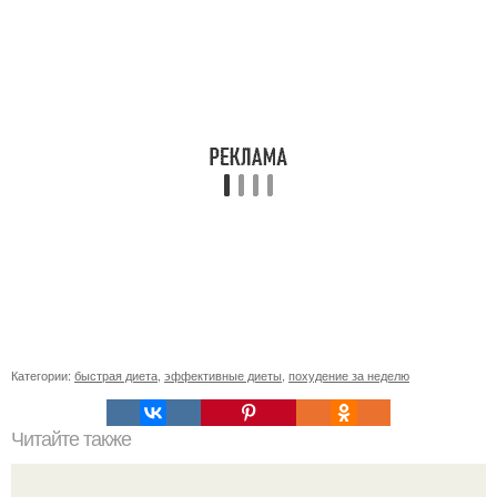
Категории:
быстрая диета
,
эффективные диеты
,
похудение за неделю
Читайте также