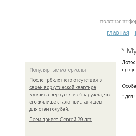
полезная инфор
главная
* М
Лотос
процв
Популярные материалы
После трёхлетнего отсутствия в
Особе
своей воркутинской квартире,
мужчина вернулся и обнаружил, что
* для 
его жилище стало пристанищем
для стаи голубей.
Всем привет. Сергей 29 лет.