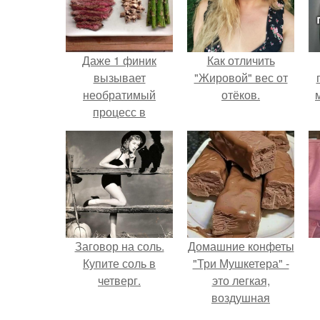
Даже 1 финик
Как отличить
вызывает
"Жировой" вес от
необратимый
отёков.
процесс в
организме.
Заговор на соль.
Домашние конфеты
Купите соль в
"Три Мушкетера" -
четверг.
это легкая,
воздушная
шоколадная нуга,