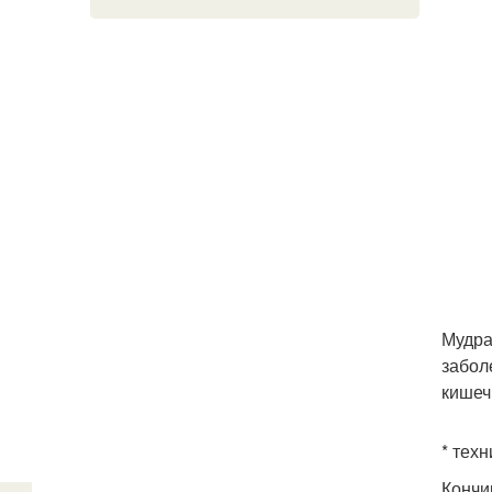
Мудра
забол
кишечн
* тех
Кончи