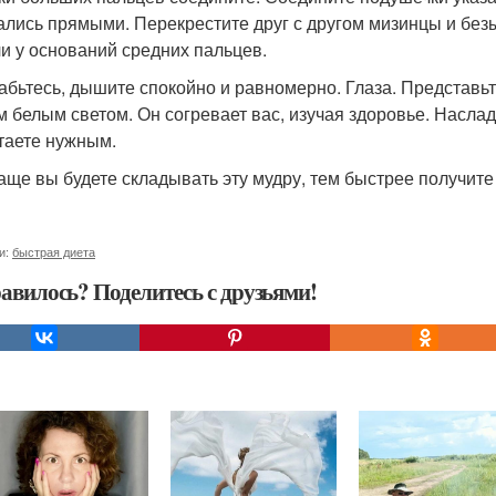
ались прямыми. Перекрестите друг с другом мизинцы и безы
и у оснований средних пальцев.
абьтесь, дышите спокойно и равномерно. Глаза. Представь
м белым светом. Он согревает вас, изучая здоровье. Наслад
таете нужным.
аще вы будете складывать эту мудру, тем быстрее получите
и:
быстрая диета
авилось? Поделитесь с друзьями!