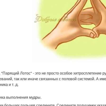
 "Парящий Лотос" - это не просто особое хитросплетение ру
еваний, так или иначе связанных с половой системой. А име
ика и т. д.
ника выполнения мудры.
ки больших пальцев соедините. Соедините подушечки указа