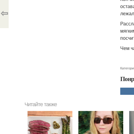
остав
⇦
лежал
Рассл
мягки
посчи
Чем ч
Категори
Понр
Читайте также