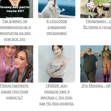
Так влияет ли
6 способов
Неделькин - с
перименопауза и
очищения
Встречи и груш
менопауза на вес
организма!
или все это
ерунда?
Представляете,
180626: вау,
Это Моника - ей
какая грустная
прошло уже 4
новость?
месяца с тех пор,
как Чо боа родила.