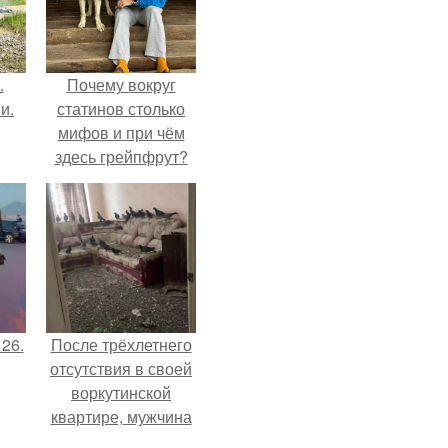
.
Почему вокруг
и.
статинов столько
мифов и при чём
здесь грейпфрут?
 26.
После трёхлетнего
отсутствия в своей
воркутинской
квартире, мужчина
вернулся и