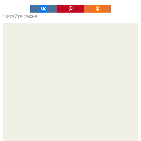
Читайте также
Как приготовить воду сасси.
Так влияет ли перименопауза и менопауза на вес или