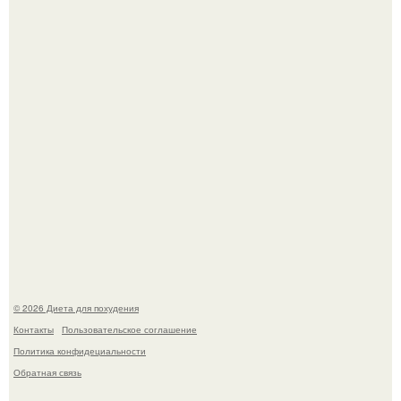
квартире, мужчина вернулся и обнаружил, что его
жилище стало пристанищем для стаи голубей.
Синдром красной кожи: британец превратил себя в
инвалида из-за бесконтрольного использования мази.
© 2026 Диета для похудения
Контакты
Пользовательское соглашение
Политика конфидециальности
Обратная связь