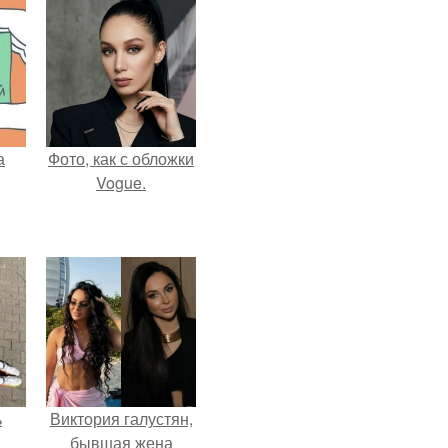
а
Фото, как с обложки
Vogue.
ь
Виктория галустян,
бывшая жена