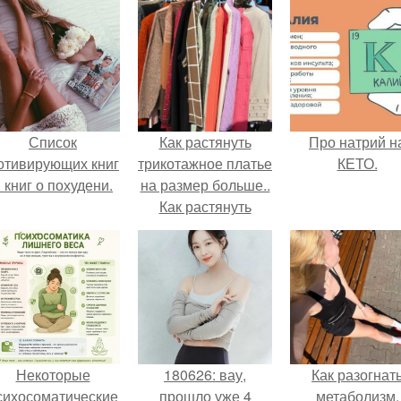
Список
Как растянуть
Про натрий н
отивирующих книг
трикотажное платье
КЕТО.
 книг о похудени.
на размер больше..
Как растянуть
севший трикотаж
Некоторые
180626: вау,
Как разогнат
сихосоматические
прошло уже 4
метаболизм.