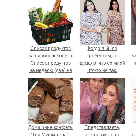
Список продуктов
Когда я была
на одного человека.
ребенком, я
м
Список продуктов
думала, что со мной
и
на неделю (две) на
что-то не так.
1 человека.
Домашние конфеты
Представляете,
"Три Мушкетера" -
какая грустная
п