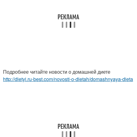
Подробнее читайте новости о домашней диете
http://dietyi.ru-best.com/novosti-o-dietah/domashnyaya-dieta