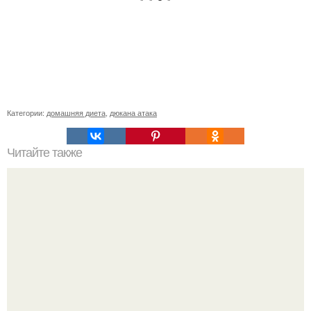
Категории:
домашняя диета
,
дюкана атака
Читайте также
98 интересных фактов о человеческом теле.