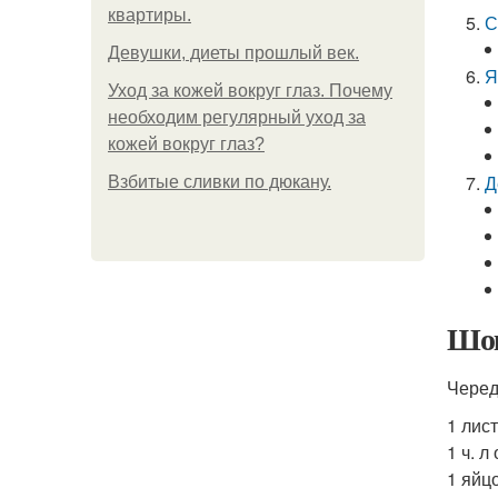
квартиры.
С
Девушки, диеты прошлый век.
Я
Уход за кожей вокруг глаз. Почему
необходим регулярный уход за
кожей вокруг глаз?
Д
Взбитые сливки по дюкану.
Шок
Черед
1 лис
1 ч. л
1 яйцо