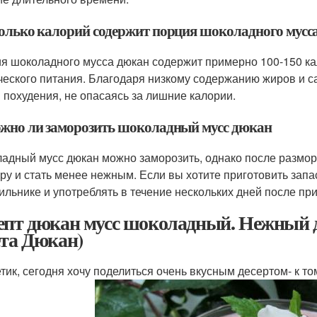
колько калорий содержит порция шоколадного мусс
я шоколадного мусса дюкан содержит примерно 100-150 ка
ческого питания. Благодаря низкому содержанию жиров и са
 похудения, не опасаясь за лишние калории.
ожно ли заморозить шоколадный мусс дюкан
адный мусс дюкан можно заморозить, однако после размор
уру и стать менее нежным. Если вы хотите приготовить запа
ильнике и употреблять в течение нескольких дней после пр
епт дюкан мусс шоколадный. Нежный 
ета Дюкан)
тик, сегодня хочу поделиться очень вкусным десертом- к то