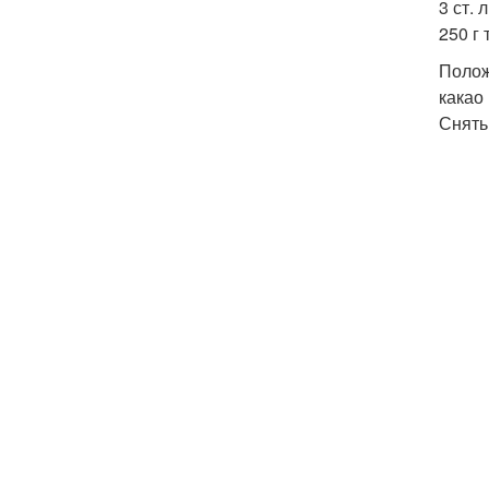
3 ст. 
250 г
Полож
какао
Снять