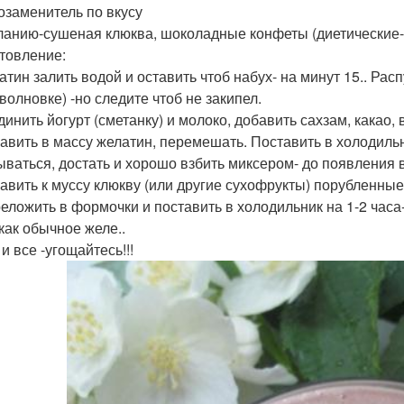
озаменитель по вкусу
ланию-сушеная клюква, шоколадные конфеты (диетические-
товление:
атин залить водой и оставить чтоб набух- на минут 15.. Рас
волновке) -но следите чтоб не закипел.
динить йогурт (сметанку) и молоко, добавить сахзам, какао
бавить в массу желатин, перемешать. Поставить в холодильн
ываться, достать и хорошо взбить миксером- до появления 
бавить к муссу клюкву (или другие сухофрукты) порубленны
реложить в формочки и поставить в холодильник на 1-2 часа
 как обычное желе..
 и все -угощайтесь!!!