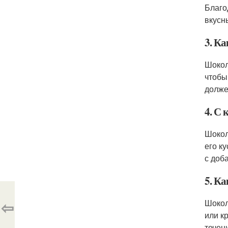
Благо
вкусн
3. К
Шокол
чтобы
долже
4. С
Шокол
его к
с доб
5. К
⇦
Шокол
или к
течен