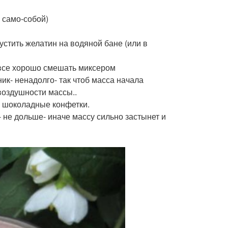
 само-собой)
пустить желатин на водяной бане (или в
, все хорошо смешать миксером
ик- ненадолго- так чтоб масса начала
воздушности массы..
е шоколадные конфетки.
- не дольше- иначе массу сильно застынет и