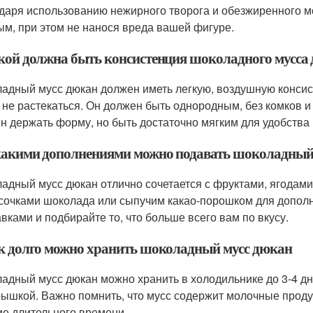
даря использованию нежирного творога и обезжиренного м
ым, при этом не нанося вреда вашей фигуре.
акой должна быть консистенция шоколадного мусса
адный мусс дюкан должен иметь легкую, воздушную консис
 не растекаться. Он должен быть однородным, без комков 
н держать форму, но быть достаточно мягким для удобства
 какими дополнениями можно подавать шоколадный
адный мусс дюкан отлично сочетается с фруктами, ягодами
усочками шоколада или сыпучим какао-порошком для дополн
авками и подбирайте то, что больше всего вам по вкусу.
ак долго можно хранить шоколадный мусс дюкан
адный мусс дюкан можно хранить в холодильнике до 3-4 дне
рышкой. Важно помнить, что мусс содержит молочные продук
ие длительного времени.