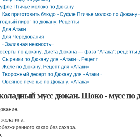
уфле Птичье молоко по Дюкану
Как приготовить блюдо «Суфле Птичье молоко по Дюкану
годный пирог по дюкану. Рецепты
Для Атаки
Для Чередования
«Заливная нежность»
есерты по дюкану. Диета Дюкана — фаза "Атака": рецепты 
Сырники по Дюкану для «Атаки». Рецепт
Желе по Дюкану. Рецепт для «Атаки»
Творожный десерт по Дюкану для «Атаки»
Овсяное печенье по Дюкану. «Атака»
оладный мусс дюкан. Шоко - мусс по 
ование.
т желатина.
 обезжиренного какао без сахара.
.