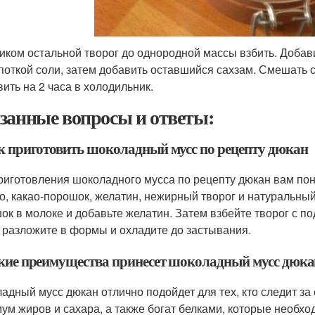
чиком остальной творог до однородной массы взбить. Добави
поткой соли, затем добавить оставшийся сахзам. Смешать 
вить на 2 часа в холодильник.
занные вопросы и ответы:
ак приготовить шоколадный мусс по рецепту дюкан
риготовления шоколадного мусса по рецепту дюкан вам пон
о, какао-порошок, желатин, нежирный творог и натуральный
ок в молоке и добавьте желатин. Затем взбейте творог с по
, разложите в формы и охладите до застывания.
акие преимущества принесет шоколадный мусс дюка
адный мусс дюкан отлично подойдет для тех, кто следит за 
ум жиров и сахара, а также богат белками, которые необ