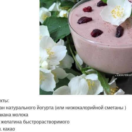
кты:
кан натурального йогурта (или низкокалорийной сметаны )
такана молока
л. желатина быстрорастворимого
л. какао