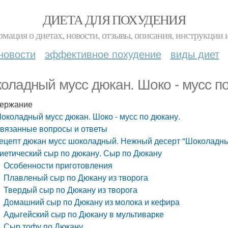
ДИЕТА ДЛЯ ПОХУДЕНИЯ
мация о диетах, новости, отзывы, описания, инструкции 
новости
эффективное похудение
виды диет
оладный мусс дюкан. Шоко - мусс по
ержание
околадный мусс дюкан. Шоко - мусс по дюкану.
вязанные вопросы и ответы
ецепт дюкан мусс шоколадный. Нежный десерт "Шоколадный
иетический сыр по дюкану. Сыр по Дюкану
Особенности приготовления
Плавленый сыр по Дюкану из творога
Твердый сыр по Дюкану из творога
Домашний сыр по Дюкану из молока и кефира
Адыгейский сыр по Дюкану в мультиварке
Сыр тофу по Дюкану