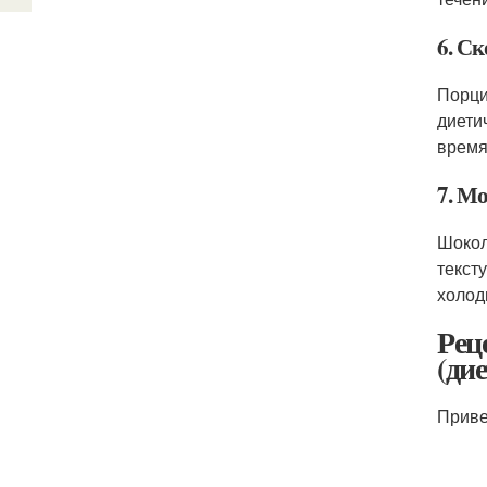
6. С
Порци
диети
время
7. М
Шокол
текст
холод
Рец
(ди
Приве