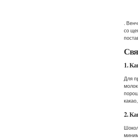
. Вен
со ще
поста
Свя
1. К
Для п
молок
порош
какао
2. К
Шокол
миним