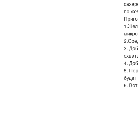
сахар
по же
Приго
1.Жел
микро
2.Сое
3. До
схват
4. До
5. Пе
будет
6. Вот