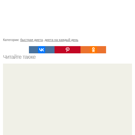
Категории:
быстрая диета
,
диета на каждый день
Читайте также
Золотые правила, придерживаясь которых, любой
сможет стать стройным и сохранить свою фигуру в
идеальном состоянии: