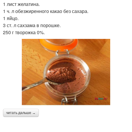
1 лист желатина.
1 ч. л обезжиренного какао без сахара.
1 яйцо.
3 ст. л сахзама в порошке.
250 г творожка 0%.
читать дальше →