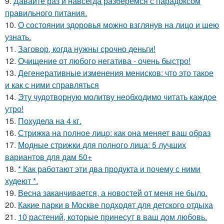
9.
Давайте раз и навсегда разберемся с парадоксом
правильного питания.
10.
О состоянии здоровья можно взглянув на лицо и шею
узнать.
11.
Заговор, когда нужны срочно деньги!
12.
Очищение от любого негатива - очень быстро!
13.
Дегенеративные изменения менисков: что это такое
и как с ними справляться
14.
Эту чудотворную молитву необходимо читать каждое
утро!
15.
Похудела на 4 кг.
16.
Стрижка на полное лицо: как она меняет ваш образ
17.
Модные стрижки для полного лица: 5 лучших
вариантов для дам 50+
18.
* Как работают эти два продукта и почему с ними
худеют *.
19.
Весна заканчивается, а новостей от меня не было.
20.
Какие парки в Москве подходят для детского отдыха
21.
10 растений, которые принесут в ваш дом любовь.