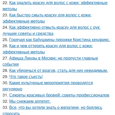
22.
Как удалить краску для волос с кожи: эффективные
методы
23.
Как быстро смыть краску для волос с кожи:
эффективные методы
24.
Как эффективно отмыть краску для волос с рук:
лучшие советы и средства
25.
Горячая как бабушкины пирожки Кристина хендрикс.
26.
Как и чем оттереть краску для волос с кожи:
эффективные методы
27.
Афиша Линды в Москве: не пропусти главные
события
28.
Как уберечься от врагов, стать для них невидимым.
29.
Что такое съесть!
30.
Какие культурные мероприятия проводятся
регулярно
31.
Секреты красивых бровей: советы профессионалов
32.
Мы снижаем аппетит.
33.
Все, что вы хотели знать о желатине, но боялись
спросить