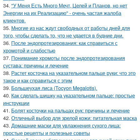
34.
"У Меня Есть Много Мечт, Целей и Планов, но нет
Энергии на их Реализацию" - очень частая жалоба
клиентов.
35.
Многие из нас ждут свободных от работы дней для
того, чтобы сделать то, что не удается в будние дни.
36.
После эндопротезирования: как справиться с
хромотой и слабостью
37.
Понимание хромоты после эндопротезирования
сустава: причины и лечение
38.
Растет косточка на указательном пальце руки: что это
такое и как справиться с этим
39.
Большеухая лиса (Tocyon Megalotis).
40.
Как сделать шишку на указательном пальце: простые
инструкции
41.
Болят косточки на пальцах рук: причины и лечение
42.
Отличный выбор для зрелой кожи: питательная маска
43.
Домашние маски для увлажнения сухого лица:
простые рецепты и полезные советы