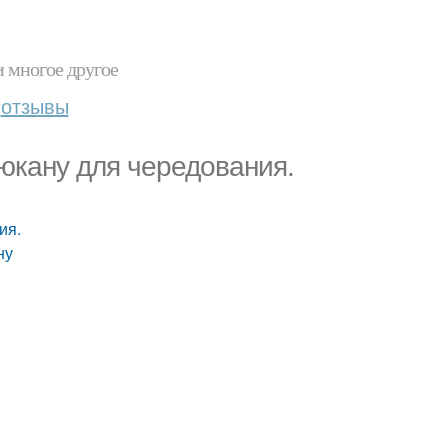
и многое другое
отзывы
юкану для чередования.
ия.
ну