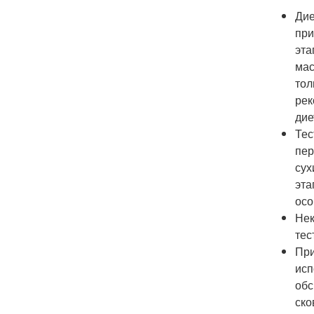
Дие
при
эта
мас
тол
рек
дие
Тес
пер
сух
эта
осо
Нек
тес
При
исп
обс
ско