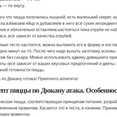
ь — по вкусу.
ого что пицца получилась пышной, есть маленький секрет, ка
ла взбиваем яйцо и добавляем в него все сухие ингредие
ков и обязательно оставляем настояться пока отруби не наб
аса, все зависит от качества отрубей.
олько тесто настоится, можно выложить его в форму и пост
рно минут на 10. После чего надо вынуть заготовку основы
пом без сахара. Можно использовать аджику домашнего при
кты (все зависит от ваших вкусовых предпочтений и диеты,
лной готовности пиццы.
 по Дюкану готова! Приятного аппетита!
епт пиццы по Дюкану атака. Особенно
ческая пицца, соответствующая принципам питания, разра
еленным правилам. Касается это и теста, и начинки. Приним
льких моментах.