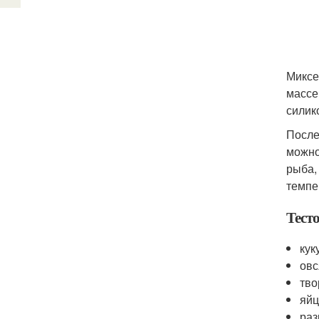
Миксе
массе
силик
После
можно
рыба,
темпе
Тест
кук
овс
тво
яйц
раз