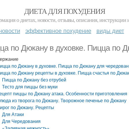
ДИЕТА ДЛЯ ПОХУДЕНИЯ
мация о диетах, новости, отзывы, описания, инструкции 
новости
эффективное похудение
виды диет
ца по Дюкану в духовке. Пицца по Д
ержание
ицца по Дюкану в духовке. Пицца по Дюкану для чередован
ицца по Дюкану рецепты в духовке. Пицца счастья по Дюка
Пицца по Дюкану без отрубей
Тесто для пиццы без муки
ецепт пиццы по Дюкану атака. Особенности приготовления
люда из творога по Дюкану. Творожное печенье по Дюкану
ирог по Дюкану. Рецепты
Для Атаки
Для Чередования
«Заливная нежность»