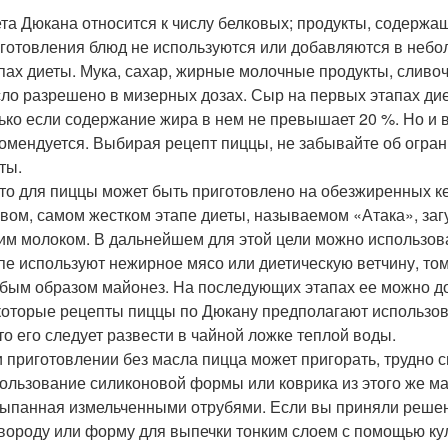
та Дюкана относится к числу белковых; продукты, содержа
готовления блюд не используются или добавляются в небол
пах диеты. Мука, сахар, жирные молочные продукты, сливо
ло разрешено в мизерных дозах. Сыр на первых этапах дие
ько если содержание жира в нем не превышает 20 %. Но и в
омендуется. Выбирая рецепт пиццы, не забывайте об огран
ты.
то для пиццы может быть приготовлено на обезжиренных ке
вом, самом жестком этапе диеты, называемом «Атака», за
им молоком. В дальнейшем для этой цели можно использова
пе используют нежирное мясо или диетическую ветчину, том
бым образом майонез. На последующих этапах ее можно д
оторые рецепты пиццы по Дюкану предполагают использов
то его следует развести в чайной ложке теплой воды.
 приготовлении без масла пицца может пригорать, трудно 
ользование силиконовой формы или коврика из этого же ма
ыпанная измельченными отрубями. Если вы приняли решени
вороду или форму для выпечки тонким слоем с помощью ку