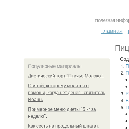
полезная инфор
главная
Пиц
Сод
П
Популярные материалы
П
Диетический торт "Птичье Молоко".
Святой, которому молятся о
помощи, когда нет денег - святитель
Р
Иоанн.
Б
П
Примерное меню диеты "5 кг за
неделю".
Как сесть на продольный шпагат.