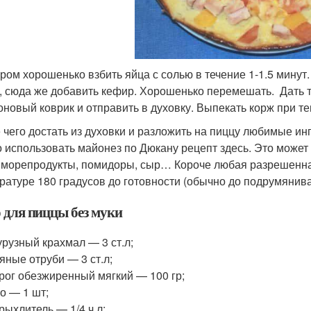
ром хорошенько взбить яйца с солью в течение 1-1.5 минут
, сюда же добавить кефир. Хорошенько перемешать. Дать т
оновый коврик и отправить в духовку. Выпекать корж при те
 чего достать из духовки и разложить на пиццу любимые и
 использовать майонез по Дюкану рецепт здесь. Это может б
 морепродукты, помидоры, сыр… Короче любая разрешенная
ратуре 180 градусов до готовности (обычно до подрумянив
о для пиццы без муки
урузный крахмал — 3 ст.л;
яные отруби — 3 ст.л;
рог обезжиренный мягкий — 100 гр;
о — 1 шт;
рыхлитель — 1/4 ч.л;