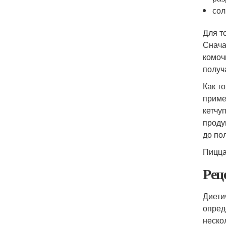
сол
Для т
Снача
комоч
получ
Как т
приме
кетчу
проду
до по
Пицца
Рец
Диети
опред
неско