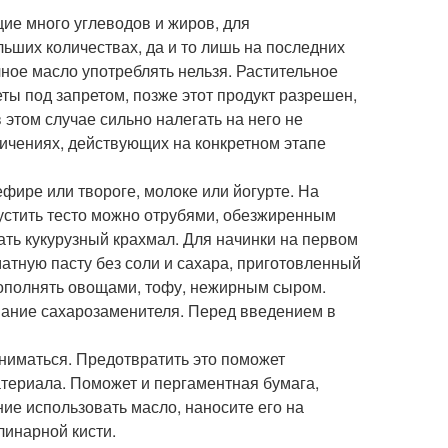
щие много углеводов и жиров, для
ьших количествах, да и то лишь на последних
чное масло употреблять нельзя. Растительное
ты под запретом, позже этот продукт разрешен,
 этом случае сильно налегать на него не
ичениях, действующих на конкретном этапе
фире или твороге, молоке или йогурте. На
густить тесто можно отрубями, обезжиренным
ть кукурузный крахмал. Для начинки на первом
атную пасту без соли и сахара, приготовленный
ополнять овощами, тофу, нежирным сыром.
ание сахарозаменителя. Перед введением в
сниматься. Предотвратить это поможет
териала. Поможет и пергаментная бумага,
е использовать масло, наносите его на
линарной кисти.