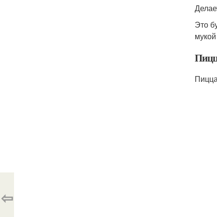
Делае
Это б
мукой
Пицц
Пицца
⇦