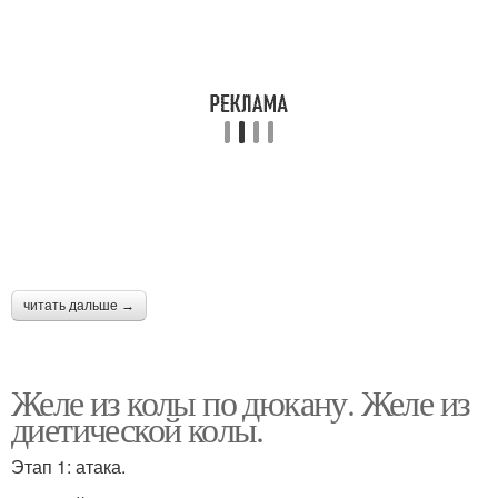
Десерты с медом
Десерты для похудения
Десерт из молока
Картошка по дюкану
Картофель по дюкану
Правильный десерт
читать дальше →
Желе из колы по дюкану. Желе из
диетической колы.
Этап 1: атака.