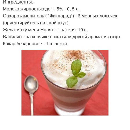
Ингредиенты.
Пирог по дюкану
Десерты по дюкану
Молоко жирностью до 1, 5% - 0, 5 л.
Сахарозаменитель ( "Фитпарад") - 6 мерных ложечек
(ориентируйтесь на свой вкус).
Желатин (у меня Haas) - 1 пакетик 10 г.
Ванилин - на кончике ножа (или другой ароматизатор).
Сырники по дюкану
Творожный десерт
Какао бездоповое - 1 ч. ложка.
Печение по дюкану
Горячий десерт
Суфле по дюкану
Диетические десерты