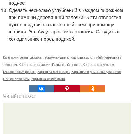
поднос.
Сделать несколько углублений в каждом пирожном
при помощи деревянной палочки. В эти отверстия
нужно выдавить отложенный крем при помощи
шприца. Это будут «ростки картошки». Остудить в
холодильнике перед подачей.
Категории:
этапы дюкана
,
творожная диета
,
Картошка из отрубей
,
Картошка с
творогом
,
Картошка из фасоли
,
Пошаговый рецепт
,
Картошка по дюкану
,
Классический рецепт
,
Картошка без сахара
,
Картошка в домашних условиях
,
Общие принципы
,
Картошка из бисквита
Читайте также