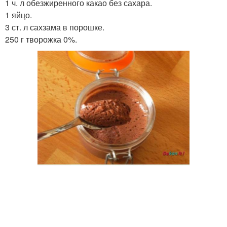
1 ч. л обезжиренного какао без сахара.
Картофель по дюкану
Правильный десерт
1 яйцо.
3 ст. л сахзама в порошке.
250 г творожка 0%.