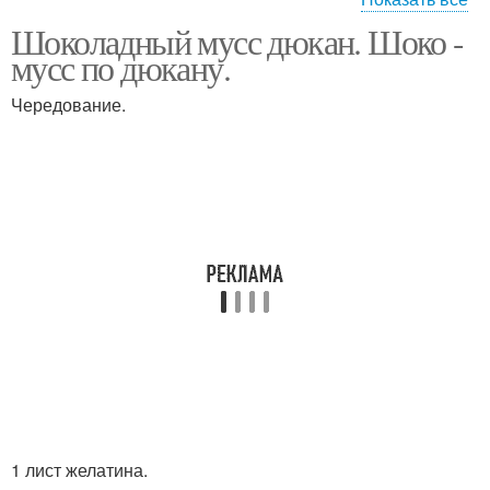
Шоколадный мусс дюкан. Шоко -
Молоко по дюкану
Пирог по дюкану
мусс по дюкану.
Чередование.
Сырники по дюкану
Желе по дюкану
Творожный десерт
Десерт по дюкану
Печение по дюкану
Картошка по дюкану
1 лист желатина.