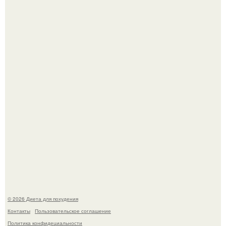
Это Моника - ей 26.
Синдром красной кожи: британец превратил себя в
инвалида из-за бесконтрольного использования мази.
© 2026 Диета для похудения
Контакты
Пользовательское соглашение
Политика конфидециальности