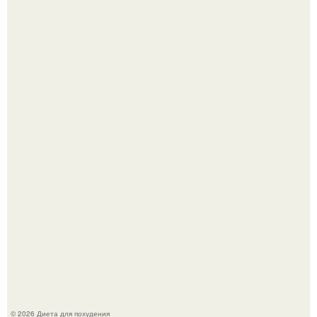
Синдром красной кожи: британец превратил себя в
инвалида из-за бесконтрольного использования мази.
Виктория галустян, бывшая жена юмориста Михаила
галустяна, рассказала о неожиданных последствиях
развода.
© 2026 Диета для похудения