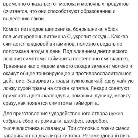
временно отказаться от молока и молочных продуктов
(считается, что они способствуют образованию и
выделению слизи.
Компот из плодов шиповника, боярышника, яблок
повысит уровень витамина C, укрепит сосуды. Клюква
считается кладовой витаминов, полезно съедать по
полстакана ягоды в день. Под влиянием диетического
лечения симптомы гайморита постепенно смягчаются.
Травяные чаи с медом вместо сахара заменят молоко и
окажут общее тонизирующее и противовоспалительное
действие. Заваривать травы нужно как чай: одну чайную
ложку сухой травы на стакан кипятка. Лекари советуют
применять цветы календулы, ромашки, душицу, мелису
сразу, как появятся симптомы гайморита.
Для приготовления чудодейственного отвара нужно
собрать сбор из ромашки, шалфея, зверобоя,
тысячелистника и лаванды. Три столовых ложки смеси
заваривают на два литра кипятка. Рекомендовано пить