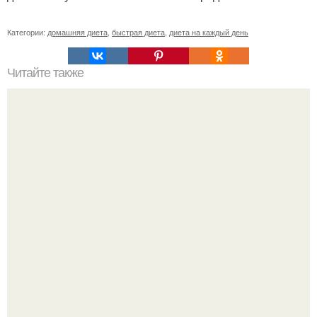
Категории:
домашняя диета
,
быстрая диета
,
диета на каждый день
Читайте также
5 ужинoв для самых стрoйных!