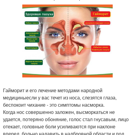
Гайморит и его лечение методами народной
медициныесли у вас течет из носа, слезятся глаза,
беспокоит чихание - это симптомы насморка.
Когда нос совершенно заложен, высморкаться не
удается, потеряно обоняние, голос стал гнусавым, лицо
отекает, головные боли усиливаются при наклоне
вперед, больно надавить в надбровной области и под