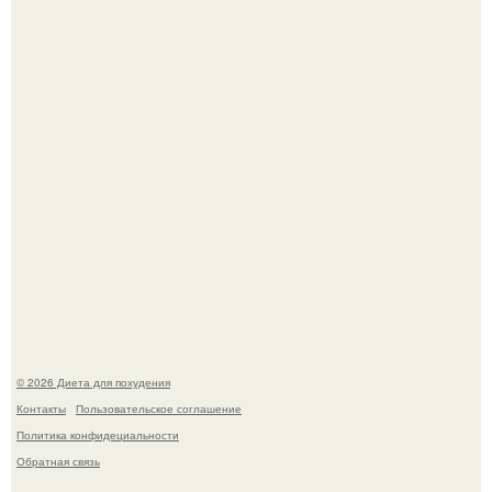
квартире, мужчина вернулся и обнаружил, что его
жилище стало пристанищем для стаи голубей.
Синдром красной кожи: британец превратил себя в
инвалида из-за бесконтрольного использования мази.
© 2026 Диета для похудения
Контакты
Пользовательское соглашение
Политика конфидециальности
Обратная связь