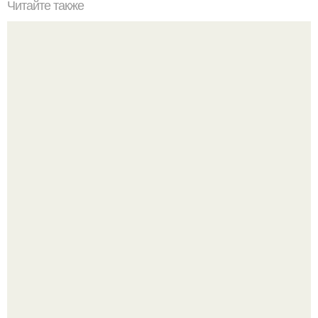
Читайте также
Как согнать вес за ночь. Kак согнать 1, 5 кг за ночь
Как отличить "Жировой" вес от отёков.