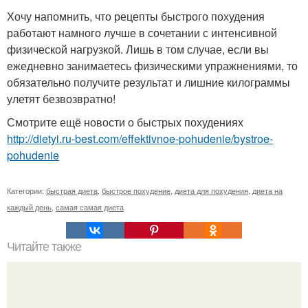
Хочу напомнить, что рецепты быстрого похудения
работают намного лучше в сочетании с интенсивной
физической нагрузкой. Лишь в том случае, если вы
ежедневно занимаетесь физическими упражнениями, то
обязательно получите результат и лишние килограммы
улетят безвозвратно!
Смотрите ещё новости о быстрых похудениях
http://dietyi.ru-best.com/effektivnoe-pohudenie/bystroe-
pohudenie
Категории:
быстрая диета
,
быстрое похудение
,
диета для похудения
,
диета на
каждый день
,
самая самая диета
Читайте также