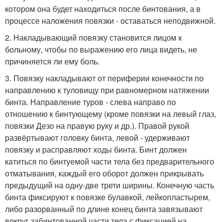
котором она будет находиться после бинтования, а в
процессе наложения повязки - оставаться неподвижной.
2. Накладывающий повязку становится лицом к
больному, чтобы по выражению его лица видеть, не
причиняется ли ему боль.
3. Повязку накладывают от периферии конечности по
направлению к туловищу при равномерном натяжении
бинта. Направление туров - слева направо по
отношению к бинтующему (кроме повязки на левый глаз,
повязки Дезо на правую руку и др.). Правой рукой
развёртывают головку бинта, левой - удерживают
повязку и расправляют ходы бинта. Бинт должен
катиться по бинтуемой части тела без предварительного
отматывания, каждый его оборот должен прикрывать
предыдущий на одну-две трети ширины. Конечную часть
бинта фиксируют к повязке булавкой, лейкопластырем,
либо разорванный по длине конец бинта завязывают
вокруг забинтованной части тела с фиксацией на