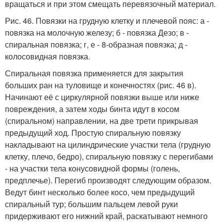
вращаться и при этом смещать перевязочный материал.
Рис. 46. Повязки на грудную клетку и плечевой пояс: а -
повязка на молочную железу; б - повязка Дезо; в -
спиральная повязка; г, е - 8-образная повязка; д -
колосовидная повязка.
Спиральная повязка применяется для закрытия
больших ран на туловище и конечностях (рис. 46 в).
Начинают её с циркулярной повязки выше или ниже
повреждения, а затем ходы бинта идут в косом
(спиральном) направлении, на две трети прикрывая
предыдущий ход. Простую спиральную повязку
накладывают на цилиндрические участки тела (грудную
клетку, плечо, бедро), спиральную повязку с перегибами
- на участки тела конусовидной формы (голень,
предплечье). Перегиб производят следующим образом.
Ведут бинт несколько более косо, чем предыдущий
спиральный тур; большим пальцем левой руки
придерживают его нижний край, раскатывают немного