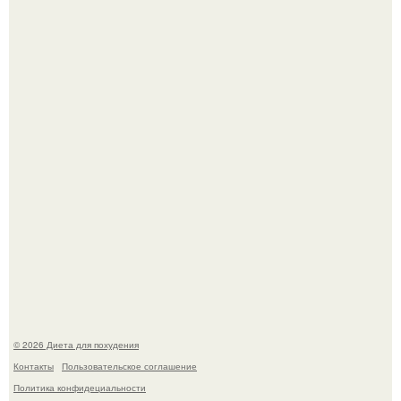
После трёхлетнего отсутствия в своей воркутинской
квартире, мужчина вернулся и обнаружил, что его
жилище стало пристанищем для стаи голубей.
Синдром красной кожи: британец превратил себя в
инвалида из-за бесконтрольного использования мази.
© 2026 Диета для похудения
Контакты
Пользовательское соглашение
Политика конфидециальности