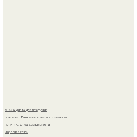
Как разогнать метаболизм.
Виктория галустян, бывшая жена юмориста Михаила
галустяна, рассказала о неожиданных последствиях
развода.
© 2026 Диета для похудения
Контакты
Пользовательское соглашение
Политика конфидециальности
Обратная связь