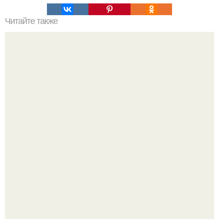
Читайте также
Худеющим. Общий список хороших продуктов и блюд.
Как отличить "Жировой" вес от отёков.