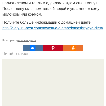
полиэтиленом и теплым одеялом и ждем 20-30 минут.
После глину смываем теплой водой и увлажняем кожу
молочком или кремом.
Получите больше информации о домашней диете
http://dietyi.ru-best.com/novosti-o-dietah/domashnyaya-dieta
Категории:
домашняя диета
Читайте также
Убрать жир с талии.