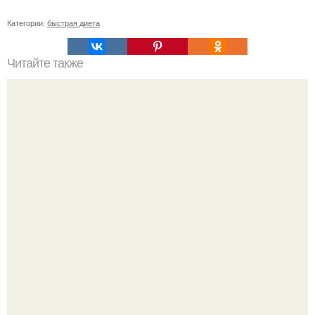
Категории:
быстрая диета
Читайте также
Диета "Любимая". За 7 дней уходит до 10 кг.