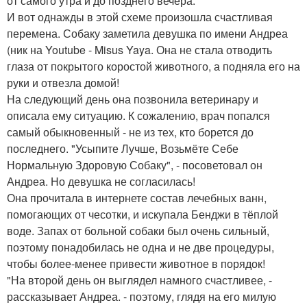
от самого утра и до позднего вечера.
И вот однажды в этой схеме произошла счастливая
перемена. Собаку заметила девушка по имени Андреа
(ник на Youtube - Misus Yaya. Она не стала отводить
глаза от покрытого коростой животного, а подняла его на
руки и отвезла домой!
На следующий день она позвонила ветеринару и
описала ему ситуацию. К сожалению, врач попался
самый обыкновенный - не из тех, кто борется до
последнего. "Усыпите Лучше, Возьмёте Себе
Нормальную Здоровую Собаку", - посоветовал он
Андреа. Но девушка не согласилась!
Она прочитала в интернете состав лечебных ванн,
помогающих от чесотки, и искупала Бенджи в тёплой
воде. Запах от больной собаки был очень сильный,
поэтому понадобилась не одна и не две процедуры,
чтобы более-менее привести животное в порядок!
"На второй день он выглядел намного счастливее, -
рассказывает Андреа. - поэтому, глядя на его милую