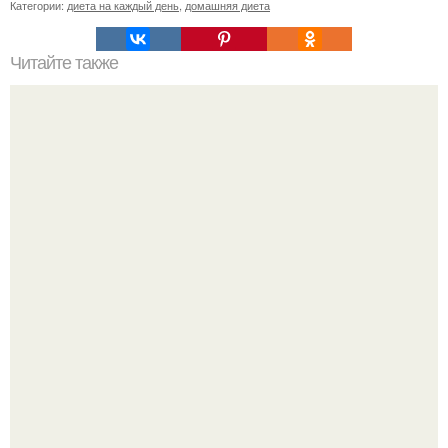
Категории:
диета на каждый день
,
домашняя диета
Читайте также
Филе палтуса с овощами - базовый рецепт здорового
питания.