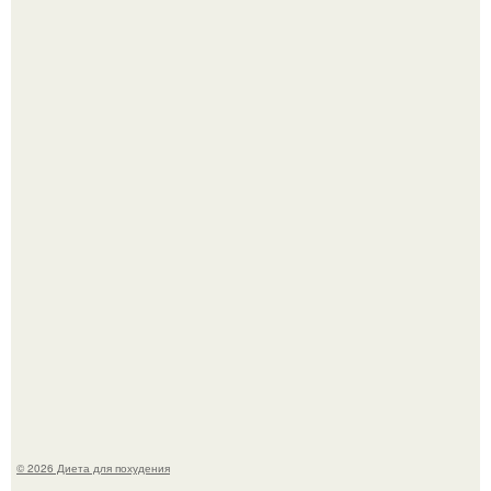
Синдром красной кожи: британец превратил себя в
инвалида из-за бесконтрольного использования мази.
Виктория галустян, бывшая жена юмориста Михаила
галустяна, рассказала о неожиданных последствиях
развода.
© 2026 Диета для похудения