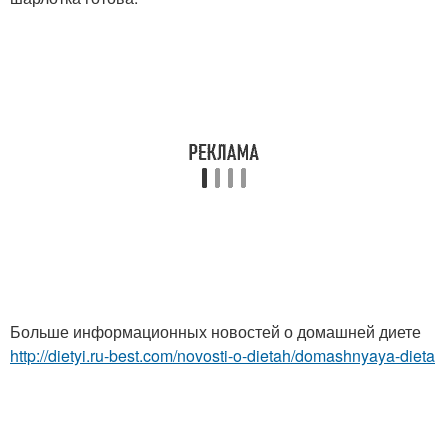
Больше информационных новостей о домашней диете
http://dietyi.ru-best.com/novosti-o-dietah/domashnyaya-dieta