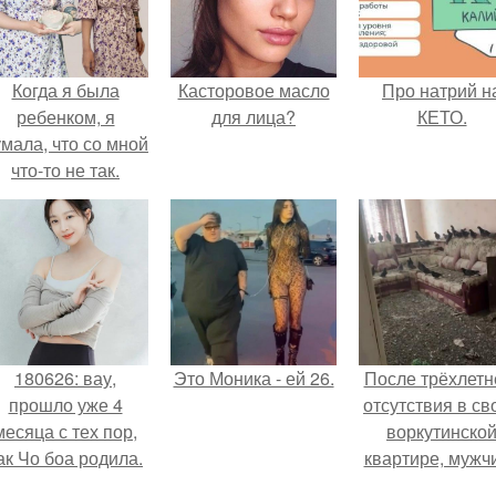
Когда я была
Касторовое масло
Про натрий н
ребенком, я
для лица?
КЕТО.
мала, что со мной
что-то не так.
180626: вау,
Это Моника - ей 26.
После трёхлетн
прошло уже 4
отсутствия в св
месяца с тех пор,
воркутинско
ак Чо боа родила.
квартире, мужч
вернулся и