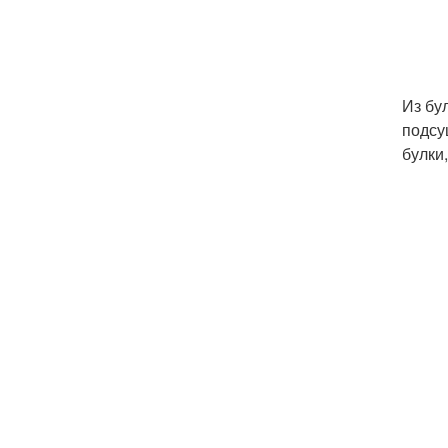
Из бу
подсу
булки