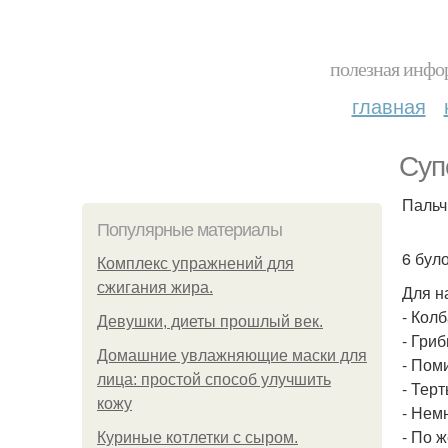
полезная инфор
главная
Суп
Пальч
Популярные материалы
6 було
Комплекс упражнений для
сжигания жира.
Для н
- Колб
Девушки, диеты прошлый век.
- Гри
Домашние увлажняющие маски для
- Пом
лица: простой способ улучшить
- Терт
кожу
- Нем
- По 
Куриные котлетки с сыром.