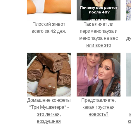
Плоский живот
Так влияет ли
всего за 42 дня.
перименопауза и
менопауза на вес
ду
или все это
ерунда?
Домашние конфеты
Представляете,
"Три Мушкетера" -
какая грустная
это легкая,
новость?
воздушная
к
шоколадная нуга,