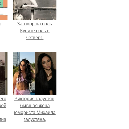
а
Заговор на соль.
Купите соль в
четверг.
его
Виктория галустян,
оей
бывшая жена
й
юмориста Михаила
ина
галустяна,
рассказала о