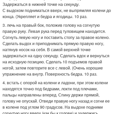
Задержаться в нижней точке на секунду.
С выдохом подниматься вверх, не выпрямляя колени до
конца. (Укрепляет и бедра и ягодицы. 10 раз.
3. лечь на правый бок, положив голову на согнутую
правую руку. Левая рука перед туловищем находится.
Согнуть левую ногу и поставить стопу за правое колено.
Сделать выдох и приподнимать прямую правую ногу,
натянув носок на себя. В самой верхней точке
задержаться на одну секунду. Сделать вдох и вернуться
на исходную позицию. Сделать 10 подъемов правой
ногой, затем повторите все с левой. (Очень хорошие
упражнение на внутр. Поверхность бедра. 10 раз.
4. встать с опорой на колени и ладони, при этом колени
находятся точно под бедрами, локти под плечами,
пальцы направлены вперед. Спину держи прямой,
голову не опускай. Отведи правую ногу назад и согни ее
в колене под углом 90 градусов. На выдохе подними
согнутую ногу вверх (как бы к голове) и задержись.