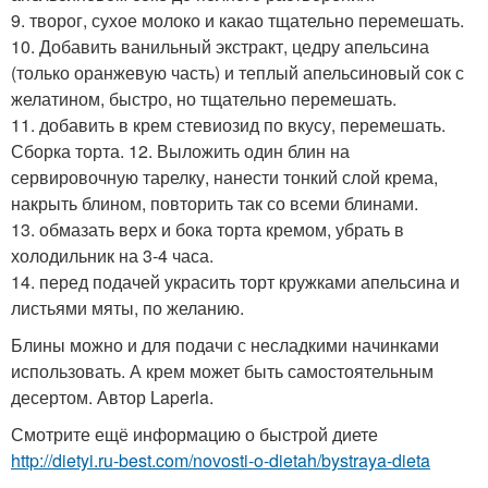
9. творог, сухое молоко и какао тщательно перемешать.
10. Добавить ванильный экстракт, цедру апельсина
(только оранжевую часть) и теплый апельсиновый сок с
желатином, быстро, но тщательно перемешать.
11. добавить в крем стевиозид по вкусу, перемешать.
Сборка торта. 12. Выложить один блин на
сервировочную тарелку, нанести тонкий слой крема,
накрыть блином, повторить так со всеми блинами.
13. обмазать верх и бока торта кремом, убрать в
холодильник на 3-4 часа.
14. перед подачей украсить торт кружками апельсина и
листьями мяты, по желанию.
Блины можно и для подачи с несладкими начинками
использовать. А крем может быть самостоятельным
десертом. Автор Laperla.
Смотрите ещё информацию о быстрой диете
http://dietyi.ru-best.com/novosti-o-dietah/bystraya-dieta