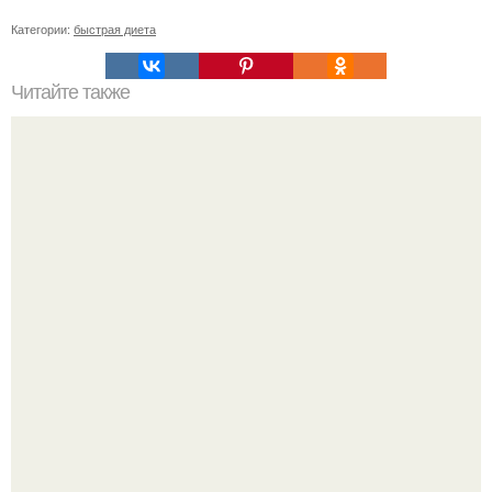
Категории:
быстрая диета
Читайте также
Как заставить орхидею фаленопсис зацвести?